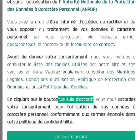
et sans l'autorisation de l'
Autorité Nationale de la Protection
Publications
des Données à Caractère Personnel (ANPDP)
Useful Informations
Vous avez le droit d'
être informé
, d'
accéder
, de
rectifier
et de
Calls for Tenders and Consultations
vous opposer
au
traitement de vos données à caractère
Legal Notices
personnel
, en nous contactant via l'adresse e-mail
dpo@cnese.dz
, la chatbox ou le
formulaire de contact
.
Terms of Use
Data Protection Policy
Avant de donner votre consentement
, nous vous invitons à
Cookie Policy
consulter la
liste des cookies utilisés
par notre site et ses
services en ligne. Veuillez également consulter
nos Mentions
Contact US
Légales
,
Conditions d'Utilisation
,
Politique de Protection des
Données
et aussi
Politique des Cookies
.
(+213) 021 98 01 00|01|02
contact@cnese.dz
En cliquant sur le bouton
"Je suis d'accord"
, vous nous
accordez
Suggestions or Initiatives?
votre consentement
pour l'
utilisation de vos données à
Newsletter
caractère personnel, conformément aux termes énoncés dans
Inscrivez-vous, soyez le premier à découvrir nos
cette politique de confidentialité.
dernières nouvelles.
Je suis d'accord