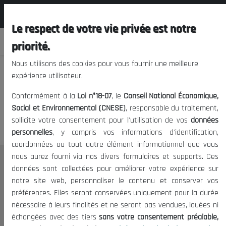
المجلس الوطني الاقتصادي الإجتماعي و
EN
البيئي
Le respect de votre vie privée est notre
priorité.
Nous utilisons des cookies pour vous fournir une meilleure
expérience utilisateur.
We apologize, but you cannot
Conformément à la
Loi n°18-07
, le
Conseil National Économique,
access this content.
Social et Environnemental (CNESE)
, responsable du traitement,
sollicite votre consentement pour l'utilisation de vos
données
personnelles
, y compris vos informations d'identification,
coordonnées ou tout autre élément informationnel que vous
nous aurez fourni via nos divers formulaires et supports. Ces
THE NESEC
données sont collectées pour améliorer votre expérience sur
notre site web, personnaliser le contenu et conserver vos
About
préférences. Elles seront conservées uniquement pour la durée
The President
nécessaire à leurs finalités et ne seront pas vendues, louées ni
Organisation
échangées avec des tiers
sans votre consentement préalable,