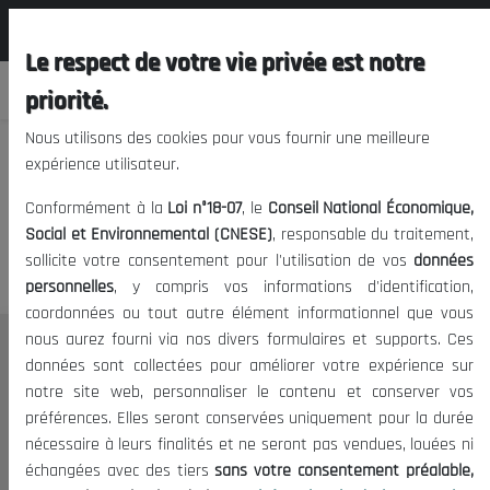
المجلس الوطني الاقتصادي الإجتماعي و
EN
البيئي
Le respect de votre vie privée est notre
priorité.
Nous utilisons des cookies pour vous fournir une meilleure
expérience utilisateur.
We apologize, but you cannot
Conformément à la
Loi n°18-07
, le
Conseil National Économique,
access this content.
Social et Environnemental (CNESE)
, responsable du traitement,
sollicite votre consentement pour l'utilisation de vos
données
personnelles
, y compris vos informations d'identification,
coordonnées ou tout autre élément informationnel que vous
nous aurez fourni via nos divers formulaires et supports. Ces
THE NESEC
données sont collectées pour améliorer votre expérience sur
notre site web, personnaliser le contenu et conserver vos
About
préférences. Elles seront conservées uniquement pour la durée
The President
nécessaire à leurs finalités et ne seront pas vendues, louées ni
Organisation
échangées avec des tiers
sans votre consentement préalable,