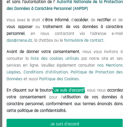
et sans l'autorisation de l'
Autorité Nationale de la Protection
Publications
des Données à Caractère Personnel (ANPDP)
Useful Informations
Vous avez le droit d'
être informé
, d'
accéder
, de
rectifier
et de
Calls for Tenders and Consultations
vous opposer
au
traitement de vos données à caractère
Legal Notices
personnel
, en nous contactant via l'adresse e-mail
dpo@cnese.dz
, la chatbox ou le
formulaire de contact
.
Terms of Use
Data Protection Policy
Avant de donner votre consentement
, nous vous invitons à
Cookie Policy
consulter la
liste des cookies utilisés
par notre site et ses
services en ligne. Veuillez également consulter
nos Mentions
Contact US
Légales
,
Conditions d'Utilisation
,
Politique de Protection des
Données
et aussi
Politique des Cookies
.
(+213) 021 98 01 00|01|02
contact@cnese.dz
En cliquant sur le bouton
"Je suis d'accord"
, vous nous
accordez
Suggestions or Initiatives?
votre consentement
pour l'
utilisation de vos données à
Newsletter
caractère personnel, conformément aux termes énoncés dans
Inscrivez-vous, soyez le premier à découvrir nos
cette politique de confidentialité.
dernières nouvelles.
Je suis d'accord