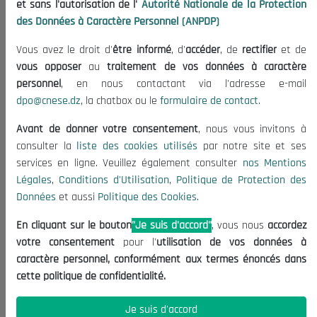
et sans l'autorisation de l'
Autorité Nationale de la Protection
Publications
des Données à Caractère Personnel (ANPDP)
Useful Informations
Vous avez le droit d'
être informé
, d'
accéder
, de
rectifier
et de
Calls for Tenders and Consultations
vous opposer
au
traitement de vos données à caractère
Legal Notices
personnel
, en nous contactant via l'adresse e-mail
dpo@cnese.dz
, la chatbox ou le
formulaire de contact
.
Terms of Use
Data Protection Policy
Avant de donner votre consentement
, nous vous invitons à
Cookie Policy
consulter la
liste des cookies utilisés
par notre site et ses
services en ligne. Veuillez également consulter
nos Mentions
Contact US
Légales
,
Conditions d'Utilisation
,
Politique de Protection des
Données
et aussi
Politique des Cookies
.
(+213) 021 98 01 00|01|02
contact@cnese.dz
En cliquant sur le bouton
"Je suis d'accord"
, vous nous
accordez
Suggestions or Initiatives?
votre consentement
pour l'
utilisation de vos données à
Newsletter
caractère personnel, conformément aux termes énoncés dans
Inscrivez-vous, soyez le premier à découvrir nos
cette politique de confidentialité.
dernières nouvelles.
Je suis d'accord