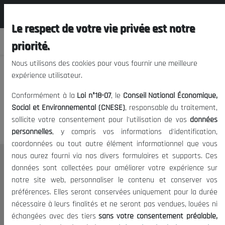
المجلس الوطني الاقتصادي الإجتماعي و
EN
البيئي
Le respect de votre vie privée est notre
priorité.
Nous utilisons des cookies pour vous fournir une meilleure
expérience utilisateur.
We apologize, but you cannot
Conformément à la
Loi n°18-07
, le
Conseil National Économique,
access this content.
Social et Environnemental (CNESE)
, responsable du traitement,
sollicite votre consentement pour l'utilisation de vos
données
personnelles
, y compris vos informations d'identification,
coordonnées ou tout autre élément informationnel que vous
nous aurez fourni via nos divers formulaires et supports. Ces
THE NESEC
données sont collectées pour améliorer votre expérience sur
notre site web, personnaliser le contenu et conserver vos
About
préférences. Elles seront conservées uniquement pour la durée
The President
nécessaire à leurs finalités et ne seront pas vendues, louées ni
Organisation
échangées avec des tiers
sans votre consentement préalable,