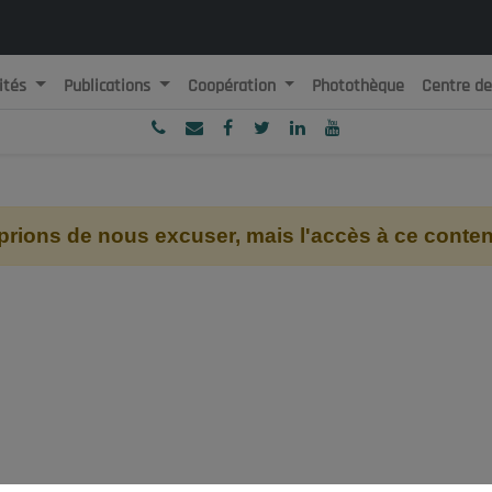
ités
Publications
Coopération
Photothèque
Centre d
ublique Algérienne Démocratique et Populaire
onseil National Economique, Social et Environnemental
ions de nous excuser, mais l'accès à ce contenu