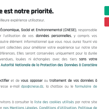
 est notre priorité.
ations utiles
Nous Contacter
lleure expérience utilisateur.
fres et Consultations
(+213) 021 98 01 00|01|0
l Économique, Social et Environnemental (CNESE)
, responsable
contact@cnese.dz
égales
r l'utilisation de vos
données personnelles
, y compris vos
Suggestions ou Initiatives ?
d'Utilisation
t autre élément informationnel que vous nous aurez fourni via
Newsletter
de Protection des Données
ont collectées pour améliorer votre expérience sur notre site
Inscrivez-vous, soyez le premier 
es Cookies
références. Elles seront conservées uniquement pour la durée
nos dernières nouvelles.
s vendues, louées ni échangées avec des tiers
sans votre
Autorité Nationale de la Protection des Données à Caractère
ctifier
et de
vous opposer
au
traitement de vos données à
Suivez-Nous!
dresse e-mail
dpo@cnese.dz
, la chatbox ou le
formulaire de
 2026 Conseil National Économique, Social et Environnemental (CNES
nvitons à consulter la
liste des cookies utilisés
par notre site
er
nos Mentions Légales
,
Conditions d'Utilisation
,
Politique de