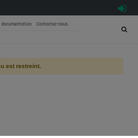
e documentation
Contactez-nous
رية الجزائرية الديمقراطية الشعبية
 الوطني الاقتصادي والاجتماعي والبيئي
 est restreint.