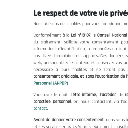
Le respect de votre vie privée
Le CNESE
Inform
Nous utilisons des cookies pour vous fournir une mei
A Propos
Appels d'of
Conformément à la
Loi n°18-07
, le
Conseil Nationa
Le président
Mentions L
du traitement, sollicite votre consentement pou
Organisation
Conditions 
informations d'identification, coordonnées ou tou
Publications
Politique 
nos divers formulaires et supports. Ces données s
Politique d
web, personnaliser le contenu et conserver vos p
nécessaire à leurs finalités et ne seront pa
consentement préalable, et sans l'autorisation de l'
Personnel (ANPDP)
Vous avez le droit d'
être informé
, d'
accéder
, de
re
caractère personnel
, en nous contactant via l'a
contact
.
©
Avant de donner votre consentement
, nous vous i
et ses services en ligne. Veuillez également consult