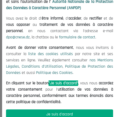
et sans l'autorisation de l'
Autorité Nationale de la Protection
des Données à Caractère Personnel (ANPDP)
Vous avez le droit d'
être informé
, d'
accéder
, de
rectifier
et de
vous opposer
au
traitement de vos données à caractère
personnel
, en nous contactant via l'adresse e-mail
dpo@cnese.dz
, la chatbox ou le
formulaire de contact
.
Avant de donner votre consentement
, nous vous invitons à
consulter la
liste des cookies utilisés
par notre site et ses
services en ligne. Veuillez également consulter
nos Mentions
Légales
,
Conditions d'Utilisation
,
Politique de Protection des
Données
et aussi
Politique des Cookies
.
En cliquant sur le bouton
"Je suis d'accord"
, vous nous
accordez
votre consentement
pour l'
utilisation de vos données à
caractère personnel, conformément aux termes énoncés dans
cette politique de confidentialité.
Je suis d'accord