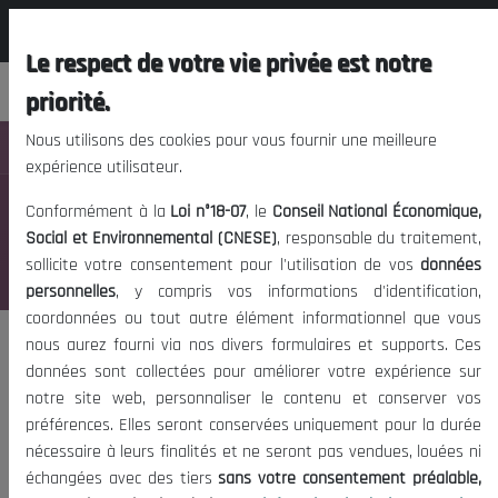
المجلس الوطني الاقتصادي الإجتماعي و
EN
البيئي
Le respect de votre vie privée est notre
priorité.
Nous utilisons des cookies pour vous fournir une meilleure
Nav
expérience utilisateur.
Reports of the third general assembly
Conformément à la
Loi n°18-07
, le
Conseil National Économique,
2022
Social et Environnemental (CNESE)
, responsable du traitement,
sollicite votre consentement pour l'utilisation de vos
données
Last update:
04/25/2023
personnelles
, y compris vos informations d'identification,
coordonnées ou tout autre élément informationnel que vous
nous aurez fourni via nos divers formulaires et supports. Ces
Set Done
données sont collectées pour améliorer votre expérience sur
تحليل شعبة الحليب والتوصيات
notre site web, personnaliser le contenu et conserver vos
préférences. Elles seront conservées uniquement pour la durée
nécessaire à leurs finalités et ne seront pas vendues, louées ni
échangées avec des tiers
sans votre consentement préalable,