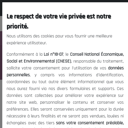
المجلس الوطني الاقتصادي الإجتماعي و
EN
البيئي
Le respect de votre vie privée est notre
priorité.
Nous utilisons des cookies pour vous fournir une meilleure
Nav
expérience utilisateur.
Reports of the third general assembly
Conformément à la
Loi n°18-07
, le
Conseil National Économique,
2022
Social et Environnemental (CNESE)
, responsable du traitement,
sollicite votre consentement pour l'utilisation de vos
données
Last update:
04/26/2023
personnelles
, y compris vos informations d'identification,
coordonnées ou tout autre élément informationnel que vous
nous aurez fourni via nos divers formulaires et supports. Ces
Set Done
données sont collectées pour améliorer votre expérience sur
La démocratie participative
notre site web, personnaliser le contenu et conserver vos
préférences. Elles seront conservées uniquement pour la durée
nécessaire à leurs finalités et ne seront pas vendues, louées ni
échangées avec des tiers
sans votre consentement préalable,