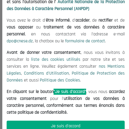
et sans l'autorisation de l'
Autorité Nationale de la Protection
des Données à Caractère Personnel (ANPDP)
Vous avez le droit d'
être informé
, d'
accéder
, de
rectifier
et de
vous opposer
au
traitement de vos données à caractère
personnel
, en nous contactant via l'adresse e-mail
dpo@cnese.dz
, la chatbox ou le
formulaire de contact
.
Avant de donner votre consentement
, nous vous invitons à
consulter la
liste des cookies utilisés
par notre site et ses
services en ligne. Veuillez également consulter
nos Mentions
Légales
,
Conditions d'Utilisation
,
Politique de Protection des
Données
et aussi
Politique des Cookies
.
En cliquant sur le bouton
"Je suis d'accord"
, vous nous
accordez
votre consentement
pour l'
utilisation de vos données à
caractère personnel, conformément aux termes énoncés dans
cette politique de confidentialité.
Je suis d'accord