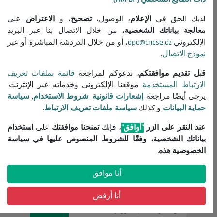
جميع المنشورات
لديك الحق في
الإعلام
، الوصول،
تصحيح
، و
الاعتراض
على
معلومات مفيدة
معالجة بياناتك الشخصية
، من خلال الاتصال بنا عبر البريد
الإلكتروني
dpo@cnese.dz
، أو من خلال الدردشة المباشرة أو عبر
إعلانات مناقصات واستشارات
نموذج الاتصال
.
إشعارات قانونية
شروط الاستخدام
قبل تقديم موافقتكم
، ندعوكم لمراجعة
قائمة بملفات تعريف
الارتباط المستخدمة
موقعنا الإلكتروني وخدماته عبر الإنترنت.
سياسة حماية البيانات
يرجى أيضًا مراجعة
إشعارات قانونية
,
شروط الاستخدام
,
سياسة
سياسة ملفات تعريف الارتباط
حماية البيانات
و كذلك
سياسة ملفات تعريف الارتباط
.
تواصل معنا
عند النقر على الزر
"أوافق"
، فإنك
تمنحنا موافقتك
على
استخدام
(+213) 021 98 01 00|01|02
بياناتك الشخصية، وفقًا للشروط المنصوص عليها في سياسة
contact@cnese.dz
الخصوصية هذه.
اقتراحات أو مبادرات
أنا موافق
نشرة إخبارية
سجلوا و كونوا على اطلاع بآخر أخبار المجلس
أنا أرفض
التسجيل