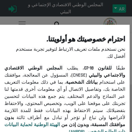
المجلس الوطني الاقتصادي الإجتماعي و
AR
البيئي
احترام خصوصيتك هو أولويتنا.
نحن نستخدم ملفات تعريف الارتباط لتوفير تجربة مستخدم
عذراً، لا يمكنكم الوصول إلى هذا
أفضل لك.
المحتوى.
طبقًا
للقانون
18-07
، يطلب
المجلس الوطني الاقتصادي
والاجتماعي والبيئي (CNESE)
، المسؤول عن المعالجة، موافقتك
على استخدام
بياناتك الشخصية
، بما في ذلك معلومات التعريف
الخاصة بك، وتفاصيل الاتصال أو أي معلومات أخرى قدمتها لنا
عبر النماذج والدعم المختلف. يتم جمع هذه البيانات لتحسين
المجلس
تجربتك على موقعنا على الويب، وتخصيص المحتوى، والاحتفاظ
حول المجلس
بتفضيلاتك. سيتم الاحتفاظ بهذه البيانات فقط للمدة اللازمة
الرئيس
لأغراضها ولن تباع أو تؤجر أو تبادل مع أطراف ثالثة
بدون
موافقتك المسبقة، وبدون إذن من
الهيئة الوطنية لحماية البيانات
التنظيم
ذات الطابع الشخصي (ANPDP)