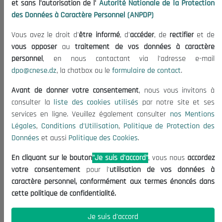
et sans l'autorisation de l'
Autorité Nationale de la Protection
Organisation
des Données à Caractère Personnel (ANPDP)
Publications
Vous avez le droit d'
être informé
, d'
accéder
, de
rectifier
et de
Informations utiles
vous opposer
au
traitement de vos données à caractère
Appels d'offres et Consultations
personnel
, en nous contactant via l'adresse e-mail
dpo@cnese.dz
, la chatbox ou le
formulaire de contact
.
Mentions Légales
Conditions d'Utilisation
Avant de donner votre consentement
, nous vous invitons à
Politique de Protection des Données
consulter la
liste des cookies utilisés
par notre site et ses
services en ligne. Veuillez également consulter
nos Mentions
Politique des Cookies
Légales
,
Conditions d'Utilisation
,
Politique de Protection des
Nous Contacter
Données
et aussi
Politique des Cookies
.
(+213) 021 98 01 00|01|02
En cliquant sur le bouton
"Je suis d'accord"
, vous nous
accordez
contact@cnese.dz
votre consentement
pour l'
utilisation de vos données à
Suggestions ou Initiatives ?
caractère personnel, conformément aux termes énoncés dans
Newsletter
cette politique de confidentialité.
Inscrivez-vous, soyez le premier à découvrir nos
dernières nouvelles.
Je suis d'accord