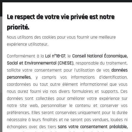
المجلس الوطني الاقتصادي الإجتماعي و
FR
البيئي
Le respect de votre vie privée est notre
priorité.
Nous utilisons des cookies pour vous fournir une meilleure
expérience utilisateur.
Nous vous prions de nous
Conformément à la
Loi n°18-07
, le
Conseil National Économique,
excuser, mais l'accès à ce
Social et Environnemental (CNESE)
, responsable du traitement,
sollicite votre consentement pour l'utilisation de vos
données
contenu est restreint.
personnelles
, y compris vos informations d'identification,
coordonnées ou tout autre élément informationnel que vous
nous aurez fourni via nos divers formulaires et supports. Ces
données sont collectées pour améliorer votre expérience sur
Le CNESE
notre site web, personnaliser le contenu et conserver vos
préférences. Elles seront conservées uniquement pour la durée
A Propos
nécessaire à leurs finalités et ne seront pas vendues, louées ni
Le président
échangées avec des tiers
sans votre consentement préalable,