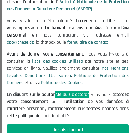
et sans l'autorisation de l'
Autorité Nationale de la Protection
Publications
des Données à Caractère Personnel (ANPDP)
Useful Informations
Vous avez le droit d'
être informé
, d'
accéder
, de
rectifier
et de
Calls for Tenders and Consultations
vous opposer
au
traitement de vos données à caractère
Legal Notices
personnel
, en nous contactant via l'adresse e-mail
dpo@cnese.dz
, la chatbox ou le
formulaire de contact
.
Terms of Use
Data Protection Policy
Avant de donner votre consentement
, nous vous invitons à
Cookie Policy
consulter la
liste des cookies utilisés
par notre site et ses
services en ligne. Veuillez également consulter
nos Mentions
Contact US
Légales
,
Conditions d'Utilisation
,
Politique de Protection des
Données
et aussi
Politique des Cookies
.
(+213) 021 98 01 00|01|02
contact@cnese.dz
En cliquant sur le bouton
"Je suis d'accord"
, vous nous
accordez
Suggestions or Initiatives?
votre consentement
pour l'
utilisation de vos données à
Newsletter
caractère personnel, conformément aux termes énoncés dans
Inscrivez-vous, soyez le premier à découvrir nos
cette politique de confidentialité.
dernières nouvelles.
Je suis d'accord