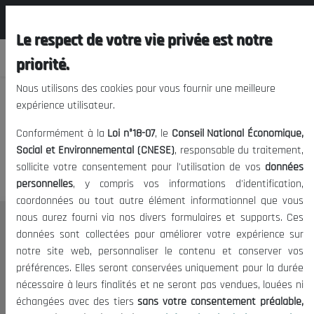
المجلس الوطني الاقتصادي الإجتماعي و
EN
البيئي
Le respect de votre vie privée est notre
priorité.
Nous utilisons des cookies pour vous fournir une meilleure
expérience utilisateur.
We apologize, but you cannot
Conformément à la
Loi n°18-07
, le
Conseil National Économique,
access this content.
Social et Environnemental (CNESE)
, responsable du traitement,
sollicite votre consentement pour l'utilisation de vos
données
personnelles
, y compris vos informations d'identification,
coordonnées ou tout autre élément informationnel que vous
nous aurez fourni via nos divers formulaires et supports. Ces
THE NESEC
données sont collectées pour améliorer votre expérience sur
notre site web, personnaliser le contenu et conserver vos
About
préférences. Elles seront conservées uniquement pour la durée
The President
nécessaire à leurs finalités et ne seront pas vendues, louées ni
Organisation
échangées avec des tiers
sans votre consentement préalable,