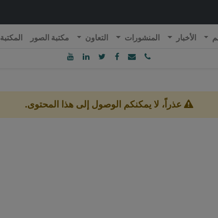
م
الأخبار
المنشورات
التعاون
مكتبة الصور
المكتبة
ublique Algérienne Démocratique et Populaire
onseil National Economique, Social et Environnemental
عذراً، لا يمكنكم الوصول إلى هذا المحتوى.