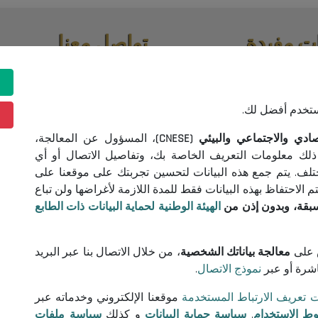
ت مفيدة
تواصل معنا
اقصات واستشارات
(+213) 021 98 01 00|01|02
contact@cnese.dz
ونية
اقتراحات أو مبادرات
ستخدم أفضل لك.
خدام
نشرة إخبارية
 البيانات
 والاجتماعي والبيئي (CNESE)
، المسؤول عن المعالجة،
سجلوا و كونوا على اطلاع بآخر أخب
 تعريف الارتباط
ذلك معلومات التعريف الخاصة بك، وتفاصيل الاتصال أو أي
المجلس
ختلف. يتم جمع هذه البيانات لتحسين تجربتك على موقعنا على
الاحتفاظ بهذه البيانات فقط للمدة اللازمة لأغراضها ولن تباع
سبقة، وبدون إذن من
الهيئة الوطنية لحماية البيانات ذات الطابع
تابعونا!
على
معالجة بياناتك الشخصية
، من خلال الاتصال بنا عبر البريد
اشرة أو عبر
نموذج الاتصال
.
© 2026 المجلس الوطني الاقتصادي والاجتماعي والبيئي
ت تعريف الارتباط المستخدمة
موقعنا الإلكتروني وخدماته عبر
ط الاستخدام
,
سياسة حماية البيانات
و كذلك
سياسة ملفات