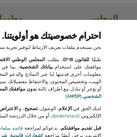
المجلس
معلوما
حول المجلس
إعلانات من
احترام خصوصيتك هو أولويتنا.
الرئيس
إشعارات قان
نحن نستخدم ملفات تعريف الارتباط لتوفير تجربة م
التنظيم
شروط الاست
جميع المنشورات
سياسة حماية
طبقًا
للقانون
18-07
، يطلب
المجلس الوطني الاقتصادي
سياسة ملفات
موافقتك على استخدام
بياناتك الشخصية
، بما في 
معلومات أخرى قدمتها لنا عبر النماذج والدعم الم
الويب، وتخصيص المحتوى، والاحتفاظ بتفضيلاتك. سيتم 
أو تؤجر أو تبادل مع أطراف ثالثة
بدون موافقتك الم
الشخصي (ANPDP)
لديك الحق في
الإعلام
، الوصول،
تصحيح
، و
الاعتراض
الإلكتروني
dpo@cnese.dz
، أو من خلال الدردشة المب
قبل تقديم موافقتكم
، ندعوكم لمراجعة
قائمة بملفا
الإنترنت. يرجى أيضًا مراجعة
إشعارات قانونية
,
شرو