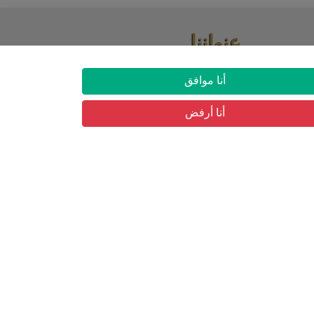
عنواننا
03 شارع حسان بن نعمان حي البساتين, بئر
أنا موافق
مراد رايس
أنا أرفض
ار
التسجيل