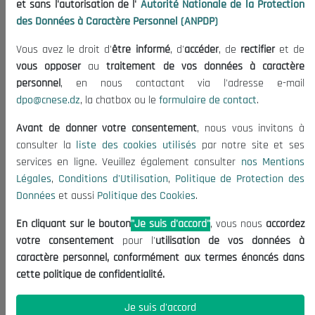
et sans l'autorisation de l'
Autorité Nationale de la Protection
Organisation
des Données à Caractère Personnel (ANPDP)
Publications
Vous avez le droit d'
être informé
, d'
accéder
, de
rectifier
et de
Informations utiles
vous opposer
au
traitement de vos données à caractère
Appels d'offres et Consultations
personnel
, en nous contactant via l'adresse e-mail
dpo@cnese.dz
, la chatbox ou le
formulaire de contact
.
Mentions Légales
Conditions d'Utilisation
Avant de donner votre consentement
, nous vous invitons à
Politique de Protection des Données
consulter la
liste des cookies utilisés
par notre site et ses
services en ligne. Veuillez également consulter
nos Mentions
Politique des Cookies
Légales
,
Conditions d'Utilisation
,
Politique de Protection des
Nous Contacter
Données
et aussi
Politique des Cookies
.
(+213) 021 98 01 00|01|02
En cliquant sur le bouton
"Je suis d'accord"
, vous nous
accordez
contact@cnese.dz
votre consentement
pour l'
utilisation de vos données à
Suggestions ou Initiatives ?
caractère personnel, conformément aux termes énoncés dans
Newsletter
cette politique de confidentialité.
Inscrivez-vous, soyez le premier à découvrir nos
dernières nouvelles.
Je suis d'accord