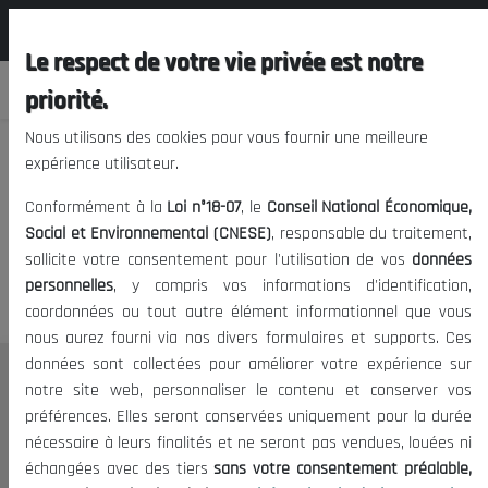
المجلس الوطني الاقتصادي الإجتماعي و
FR
البيئي
Le respect de votre vie privée est notre
priorité.
Nous utilisons des cookies pour vous fournir une meilleure
expérience utilisateur.
Nous vous prions de nous
Conformément à la
Loi n°18-07
, le
Conseil National Économique,
excuser, mais l'accès à ce
Social et Environnemental (CNESE)
, responsable du traitement,
sollicite votre consentement pour l'utilisation de vos
données
contenu est restreint.
personnelles
, y compris vos informations d'identification,
coordonnées ou tout autre élément informationnel que vous
nous aurez fourni via nos divers formulaires et supports. Ces
données sont collectées pour améliorer votre expérience sur
Le CNESE
notre site web, personnaliser le contenu et conserver vos
préférences. Elles seront conservées uniquement pour la durée
A Propos
nécessaire à leurs finalités et ne seront pas vendues, louées ni
Le président
échangées avec des tiers
sans votre consentement préalable,