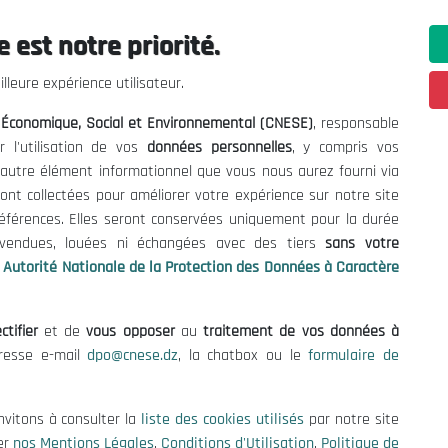
 est notre priorité.
 Informations
Contact US
lleure expérience utilisateur.
enders and Consultations
(+213) 021 98 01 00|01|0
l Économique, Social et Environnemental (CNESE)
, responsable
contact@cnese.dz
es
r l'utilisation de vos
données personnelles
, y compris vos
Suggestions or Initiatives?
se
t autre élément informationnel que vous nous aurez fourni via
Newsletter
tion Policy
ont collectées pour améliorer votre expérience sur notre site
Inscrivez-vous, soyez le premier 
cy
références. Elles seront conservées uniquement pour la durée
nos dernières nouvelles.
s vendues, louées ni échangées avec des tiers
sans votre
Autorité Nationale de la Protection des Données à Caractère
ctifier
et de
vous opposer
au
traitement de vos données à
Follow Us!
dresse e-mail
dpo@cnese.dz
, la chatbox ou le
formulaire de
© 2026 National Economic, Social and Environmental Council (NESC)
nvitons à consulter la
liste des cookies utilisés
par notre site
er
nos Mentions Légales
,
Conditions d'Utilisation
,
Politique de