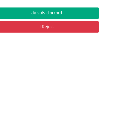
Je suis d'accord
Address
I Reject
03, Rue Hassane Ibn Naamane Les Vergers
2
Bir Mourad Rais
à découvrir
Register