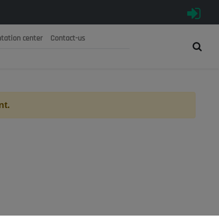
tation center
Contact-us
رية الجزائرية الديمقراطية الشعبية
 الوطني الاقتصادي والاجتماعي والبيئي
nt.