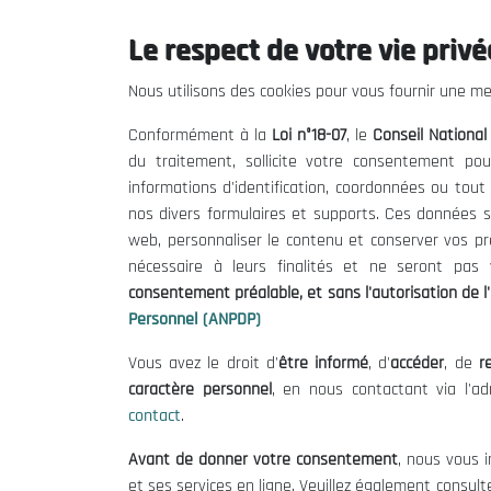
Le respect de votre vie privée
THE NESEC
Useful
Nous utilisons des cookies pour vous fournir une mei
About
Calls for T
Conformément à la
Loi n°18-07
, le
Conseil Nationa
The President
Legal Notic
du traitement, sollicite votre consentement pou
Organisation
Terms of U
informations d'identification, coordonnées ou tou
Publications
Data Protec
nos divers formulaires et supports. Ces données s
Cookie Poli
web, personnaliser le contenu et conserver vos p
nécessaire à leurs finalités et ne seront pa
consentement préalable, et sans l'autorisation de l'
Personnel (ANPDP)
Vous avez le droit d'
être informé
, d'
accéder
, de
re
caractère personnel
, en nous contactant via l'a
contact
.
Avant de donner votre consentement
, nous vous i
et ses services en ligne. Veuillez également consult