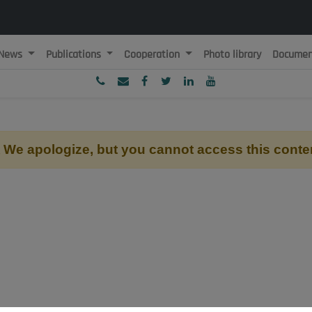
News
Publications
Cooperation
Photo library
Documen
ublique Algérienne Démocratique et Populaire
onseil National Economique, Social et Environnemental
We apologize, but you cannot access this conte