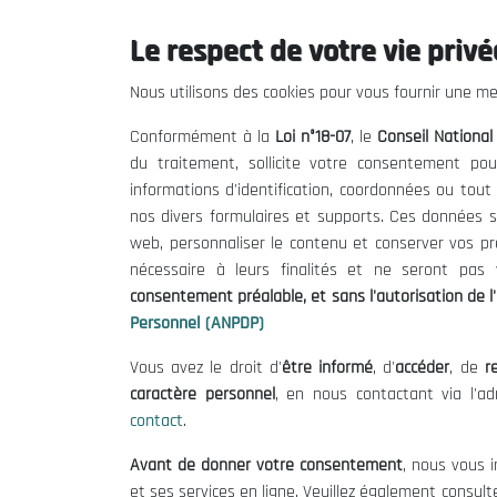
08/01/1997
Le respect de votre vie privée
Nous utilisons des cookies pour vous fournir une mei
Conformément à la
Loi n°18-07
, le
Conseil Nationa
du traitement, sollicite votre consentement pou
informations d'identification, coordonnées ou tou
Tags:
Chômage
Investissements
Socio économique
Économique
nos divers formulaires et supports. Ces données s
web, personnaliser le contenu et conserver vos p
nécessaire à leurs finalités et ne seront pa
consentement préalable, et sans l'autorisation de l'
Personnel (ANPDP)
Vous avez le droit d'
être informé
, d'
accéder
, de
re
Le CNESE
Inform
caractère personnel
, en nous contactant via l'a
contact
.
A Propos
Appels d'of
Avant de donner votre consentement
, nous vous i
Le président
Mentions L
et ses services en ligne. Veuillez également consult