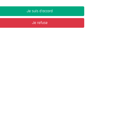
Je suis d'accord
Je refuse
Adresse
03, Rue Hassane Ibn Naamane Les Vergers
2
Bir Mourad Rais