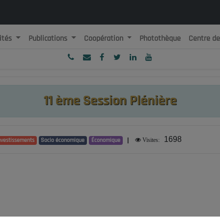
ités
Publications
Coopération
Photothèque
Centre d
ublique Algérienne Démocratique et Populaire
onseil National Economique, Social et Environnemental
11 ème Session Plénière
1698
nvestissements
Socio économique
Économique
|
Visites: