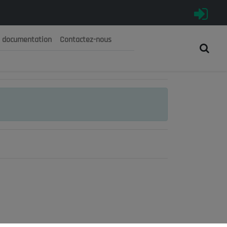
e documentation
Contactez-nous
رية الجزائرية الديمقراطية الشعبية
 الوطني الاقتصادي والاجتماعي والبيئي