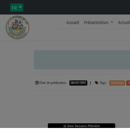
FR
Accueil
Présentation
Actual
Rép
C
08/01/1997
|
Chômage
I
Date de publication:
Tags:
11 ème Session Plénière