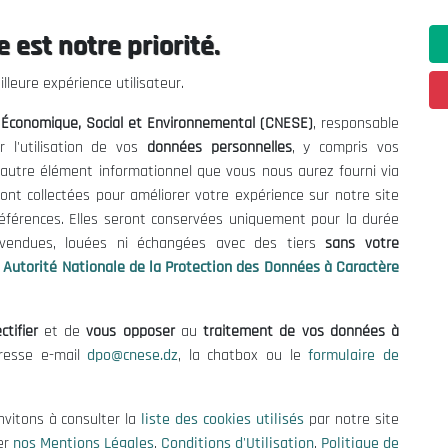
 est notre priorité.
lleure expérience utilisateur.
l Économique, Social et Environnemental (CNESE)
, responsable
r l'utilisation de vos
données personnelles
, y compris vos
t autre élément informationnel que vous nous aurez fourni via
ont collectées pour améliorer votre expérience sur notre site
références. Elles seront conservées uniquement pour la durée
s vendues, louées ni échangées avec des tiers
sans votre
Autorité Nationale de la Protection des Données à Caractère
ctifier
et de
vous opposer
au
traitement de vos données à
ations utiles
Nous Contacter
dresse e-mail
dpo@cnese.dz
, la chatbox ou le
formulaire de
fres et Consultations
(+213) 021 98 01 00|01|0
contact@cnese.dz
nvitons à consulter la
liste des cookies utilisés
par notre site
égales
Suggestions ou Initiatives ?
er
nos Mentions Légales
,
Conditions d'Utilisation
,
Politique de