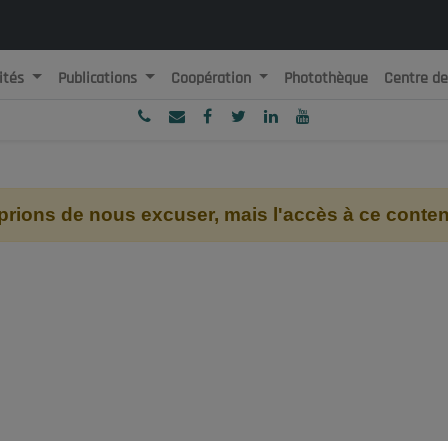
ités
Publications
Coopération
Photothèque
Centre d
ublique Algérienne Démocratique et Populaire
onseil National Economique, Social et Environnemental
ions de nous excuser, mais l'accès à ce contenu