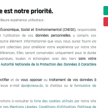
 est notre priorité.
ations utiles
Nous Contacter
lleure expérience utilisateur.
fres et Consultations
(+213) 021 98 01 00|01|0
l Économique, Social et Environnemental (CNESE)
, responsable
contact@cnese.dz
égales
r l'utilisation de vos
données personnelles
, y compris vos
Suggestions ou Initiatives ?
d'Utilisation
t autre élément informationnel que vous nous aurez fourni via
Newsletter
de Protection des Données
ont collectées pour améliorer votre expérience sur notre site
Inscrivez-vous, soyez le premier 
es Cookies
références. Elles seront conservées uniquement pour la durée
nos dernières nouvelles.
s vendues, louées ni échangées avec des tiers
sans votre
Autorité Nationale de la Protection des Données à Caractère
ctifier
et de
vous opposer
au
traitement de vos données à
Suivez-Nous!
dresse e-mail
dpo@cnese.dz
, la chatbox ou le
formulaire de
 2026 Conseil National Économique, Social et Environnemental (CNES
nvitons à consulter la
liste des cookies utilisés
par notre site
er
nos Mentions Légales
,
Conditions d'Utilisation
,
Politique de