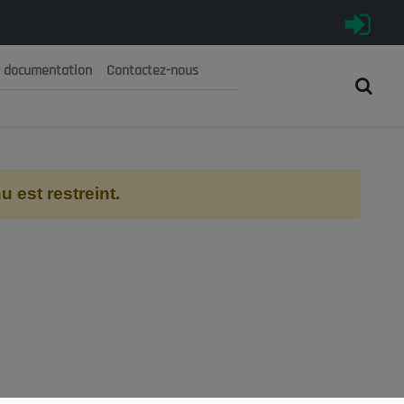
e documentation
Contactez-nous
رية الجزائرية الديمقراطية الشعبية
 الوطني الاقتصادي والاجتماعي والبيئي
 est restreint.