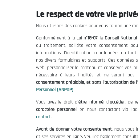
Le respect de votre vie privée
Le CNESE
Inform
Nous utilisons des cookies pour vous fournir une mei
A Propos
Appels d'of
Conformément à la
Loi n°18-07
, le
Conseil Nationa
Le président
Mentions L
du traitement, sollicite votre consentement pou
Organisation
Conditions 
informations d'identification, coordonnées ou tou
Publications
Politique 
nos divers formulaires et supports. Ces données s
Politique d
web, personnaliser le contenu et conserver vos p
nécessaire à leurs finalités et ne seront pa
consentement préalable, et sans l'autorisation de l'
Personnel (ANPDP)
Vous avez le droit d'
être informé
, d'
accéder
, de
re
caractère personnel
, en nous contactant via l'a
contact
.
©
Avant de donner votre consentement
, nous vous i
et ses services en ligne. Veuillez également consult