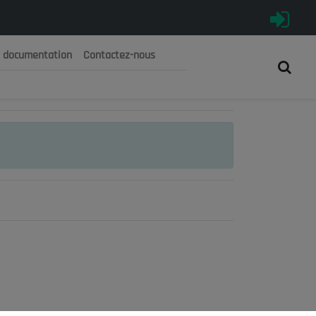
e documentation
Contactez-nous
رية الجزائرية الديمقراطية الشعبية
 الوطني الاقتصادي والاجتماعي والبيئي