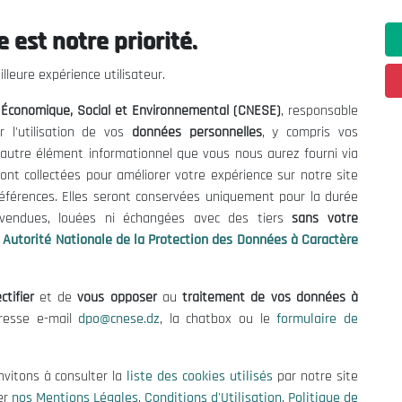
 est notre priorité.
lleure expérience utilisateur.
l Économique, Social et Environnemental (CNESE)
, responsable
r l'utilisation de vos
données personnelles
, y compris vos
t autre élément informationnel que vous nous aurez fourni via
ont collectées pour améliorer votre expérience sur notre site
références. Elles seront conservées uniquement pour la durée
s vendues, louées ni échangées avec des tiers
sans votre
Autorité Nationale de la Protection des Données à Caractère
ctifier
et de
vous opposer
au
traitement de vos données à
ations utiles
Nous Contacter
dresse e-mail
dpo@cnese.dz
, la chatbox ou le
formulaire de
fres et Consultations
(+213) 021 98 01 00|01|0
contact@cnese.dz
nvitons à consulter la
liste des cookies utilisés
par notre site
égales
Suggestions ou Initiatives ?
er
nos Mentions Légales
,
Conditions d'Utilisation
,
Politique de