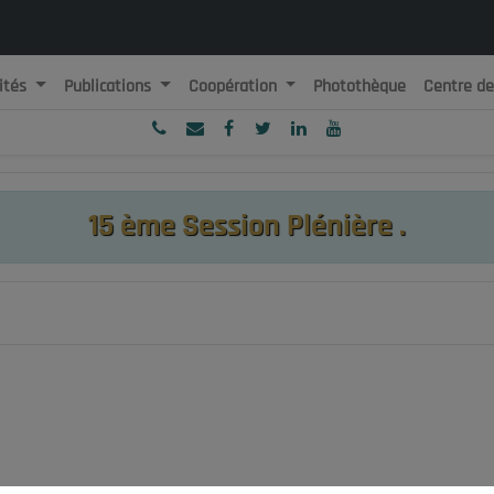
ités
Publications
Coopération
Photothèque
Centre d
ublique Algérienne Démocratique et Populaire
onseil National Economique, Social et Environnemental
15 ème Session Plénière .