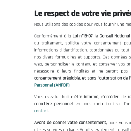
23/05/2000
Le respect de votre vie privée
Nous utilisons des cookies pour vous fournir une mei
Conformément à la
Loi n°18-07
, le
Conseil Nationa
du traitement, sollicite votre consentement pou
informations d'identification, coordonnées ou tou
nos divers formulaires et supports. Ces données s
web, personnaliser le contenu et conserver vos p
nécessaire à leurs finalités et ne seront pa
consentement préalable, et sans l'autorisation de l'
Personnel (ANPDP)
Vous avez le droit d'
être informé
, d'
accéder
, de
re
Le CNESE
Inform
caractère personnel
, en nous contactant via l'a
contact
.
A Propos
Appels d'of
Avant de donner votre consentement
, nous vous i
Le président
Mentions L
et ses services en ligne. Veuillez également consult