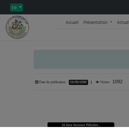
FR
Accueil
Présentation
Actual
Rép
C
1092
23/05/2000
|
Date de publication:
Visites:
15 ème Session Plénière .