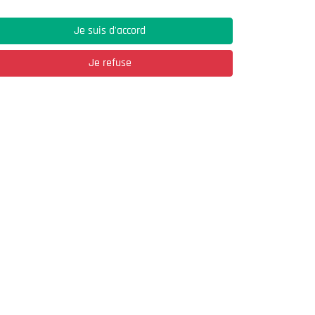
Je suis d'accord
Je refuse
Adresse
03, Rue Hassane Ibn Naamane Les Vergers
2
Bir Mourad Rais