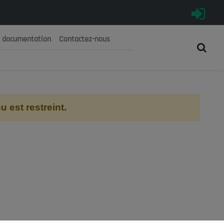
e documentation
Contactez-nous
رية الجزائرية الديمقراطية الشعبية
 الوطني الاقتصادي والاجتماعي والبيئي
 est restreint.