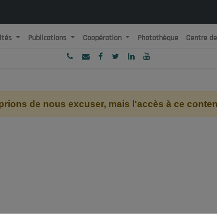
ités
Publications
Coopération
Photothèque
Centre d
ublique Algérienne Démocratique et Populaire
onseil National Economique, Social et Environnemental
ions de nous excuser, mais l'accès à ce contenu