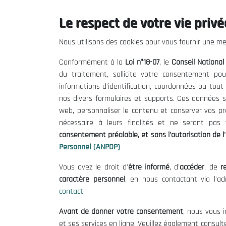
Le respect de votre vie privée
Le CNESE
Inform
Nous utilisons des cookies pour vous fournir une mei
A Propos
Appels d'of
Conformément à la
Loi n°18-07
, le
Conseil Nationa
Le président
Mentions L
du traitement, sollicite votre consentement pou
Organisation
Conditions 
informations d'identification, coordonnées ou tou
Publications
Politique 
nos divers formulaires et supports. Ces données s
Politique d
web, personnaliser le contenu et conserver vos p
nécessaire à leurs finalités et ne seront pa
consentement préalable, et sans l'autorisation de l'
Personnel (ANPDP)
Vous avez le droit d'
être informé
, d'
accéder
, de
re
caractère personnel
, en nous contactant via l'a
contact
.
©
Avant de donner votre consentement
, nous vous i
et ses services en ligne. Veuillez également consult