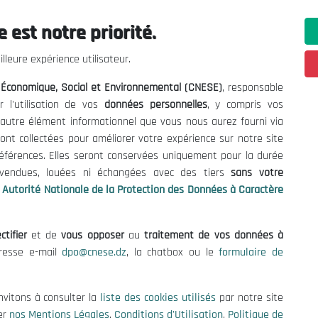
 est notre priorité.
ations utiles
Nous Contacter
lleure expérience utilisateur.
fres et Consultations
(+213) 021 98 01 00|01|0
l Économique, Social et Environnemental (CNESE)
, responsable
contact@cnese.dz
égales
r l'utilisation de vos
données personnelles
, y compris vos
Suggestions ou Initiatives ?
d'Utilisation
t autre élément informationnel que vous nous aurez fourni via
Newsletter
de Protection des Données
ont collectées pour améliorer votre expérience sur notre site
Inscrivez-vous, soyez le premier 
es Cookies
références. Elles seront conservées uniquement pour la durée
nos dernières nouvelles.
s vendues, louées ni échangées avec des tiers
sans votre
Autorité Nationale de la Protection des Données à Caractère
ctifier
et de
vous opposer
au
traitement de vos données à
Suivez-Nous!
dresse e-mail
dpo@cnese.dz
, la chatbox ou le
formulaire de
 2026 Conseil National Économique, Social et Environnemental (CNES
nvitons à consulter la
liste des cookies utilisés
par notre site
er
nos Mentions Légales
,
Conditions d'Utilisation
,
Politique de