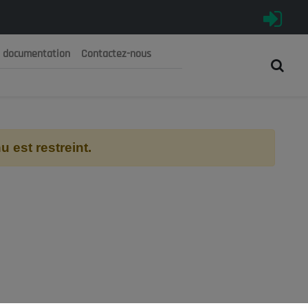
e documentation
Contactez-nous
رية الجزائرية الديمقراطية الشعبية
 الوطني الاقتصادي والاجتماعي والبيئي
 est restreint.