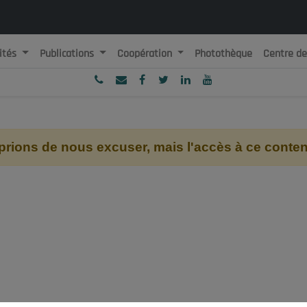
ités
Publications
Coopération
Photothèque
Centre d
ublique Algérienne Démocratique et Populaire
onseil National Economique, Social et Environnemental
ions de nous excuser, mais l'accès à ce contenu