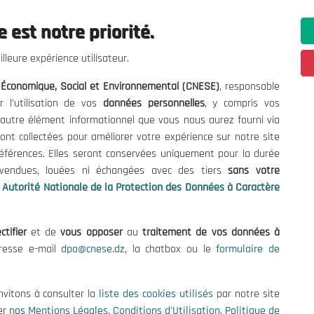
 est notre priorité.
ations utiles
Nous Contacter
lleure expérience utilisateur.
fres et Consultations
(+213) 021 98 01 00|01|0
l Économique, Social et Environnemental (CNESE)
, responsable
contact@cnese.dz
égales
r l'utilisation de vos
données personnelles
, y compris vos
Suggestions ou Initiatives ?
d'Utilisation
t autre élément informationnel que vous nous aurez fourni via
Newsletter
de Protection des Données
ont collectées pour améliorer votre expérience sur notre site
Inscrivez-vous, soyez le premier 
es Cookies
références. Elles seront conservées uniquement pour la durée
nos dernières nouvelles.
s vendues, louées ni échangées avec des tiers
sans votre
Autorité Nationale de la Protection des Données à Caractère
ctifier
et de
vous opposer
au
traitement de vos données à
Suivez-Nous!
dresse e-mail
dpo@cnese.dz
, la chatbox ou le
formulaire de
 2026 Conseil National Économique, Social et Environnemental (CNES
nvitons à consulter la
liste des cookies utilisés
par notre site
er
nos Mentions Légales
,
Conditions d'Utilisation
,
Politique de