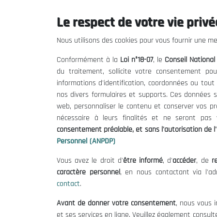
Le respect de votre vie privée
Le CNESE
Inform
Nous utilisons des cookies pour vous fournir une mei
A Propos
Appels d'of
Conformément à la
Loi n°18-07
, le
Conseil Nationa
Le président
Mentions L
du traitement, sollicite votre consentement pou
Organisation
Conditions 
informations d'identification, coordonnées ou tou
Publications
Politique 
nos divers formulaires et supports. Ces données s
Politique d
web, personnaliser le contenu et conserver vos p
nécessaire à leurs finalités et ne seront pa
consentement préalable, et sans l'autorisation de l'
Personnel (ANPDP)
Vous avez le droit d'
être informé
, d'
accéder
, de
re
caractère personnel
, en nous contactant via l'a
contact
.
©
Avant de donner votre consentement
, nous vous i
et ses services en ligne. Veuillez également consult