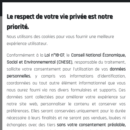
المجلس الوطني الاقتصادي الإجتماعي و
FR
البيئي
Le respect de votre vie privée est notre
priorité.
Nous utilisons des cookies pour vous fournir une meilleure
expérience utilisateur.
25 ème Session Plénière
Conformément à la
Loi n°18-07
, le
Conseil National Économique,
Social et Environnemental (CNESE)
, responsable du traitement,
sollicite votre consentement pour l'utilisation de vos
données
908
01/04/2005
|
Date de publication:
Visites:
personnelles
, y compris vos informations d'identification,
coordonnées ou tout autre élément informationnel que vous
nous aurez fourni via nos divers formulaires et supports. Ces
données sont collectées pour améliorer votre expérience sur
notre site web, personnaliser le contenu et conserver vos
préférences. Elles seront conservées uniquement pour la durée
25 ème Session Plénière
01/04/2005
nécessaire à leurs finalités et ne seront pas vendues, louées ni
échangées avec des tiers
sans votre consentement préalable,