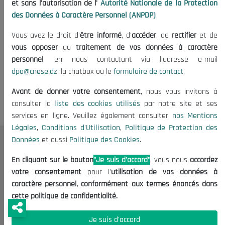
et sans l'autorisation de l'
Autorité Nationale de la Protection
des Données à Caractère Personnel (ANPDP)
Vous avez le droit d'
être informé
, d'
accéder
, de
rectifier
et de
vous opposer
au
traitement de vos données à caractère
personnel
, en nous contactant via l'adresse e-mail
dpo@cnese.dz
, la chatbox ou le
formulaire de contact
.
Avant de donner votre consentement
, nous vous invitons à
consulter la
liste des cookies utilisés
par notre site et ses
services en ligne. Veuillez également consulter
nos Mentions
Légales
,
Conditions d'Utilisation
,
Politique de Protection des
Données
et aussi
Politique des Cookies
.
Le CNESE
En cliquant sur le bouton
"Je suis d'accord"
, vous nous
accordez
A Propos
votre consentement
pour l'
utilisation de vos données à
Le président
caractère personnel, conformément aux termes énoncés dans
Organisation
cette politique de confidentialité.
Publications
Je suis d'accord