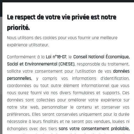
المجلس الوطني الاقتصادي الإجتماعي و
FR
البيئي
Le respect de votre vie privée est notre
priorité.
Nous utilisons des cookies pour vous fournir une meilleure
expérience utilisateur.
Nous vous prions de nous
Conformément à la
Loi n°18-07
, le
Conseil National Économique,
excuser, mais l'accès à ce
Social et Environnemental (CNESE)
, responsable du traitement,
sollicite votre consentement pour l'utilisation de vos
données
contenu est restreint.
personnelles
, y compris vos informations d'identification,
coordonnées ou tout autre élément informationnel que vous
nous aurez fourni via nos divers formulaires et supports. Ces
données sont collectées pour améliorer votre expérience sur
Le CNESE
notre site web, personnaliser le contenu et conserver vos
préférences. Elles seront conservées uniquement pour la durée
A Propos
nécessaire à leurs finalités et ne seront pas vendues, louées ni
Le président
échangées avec des tiers
sans votre consentement préalable,