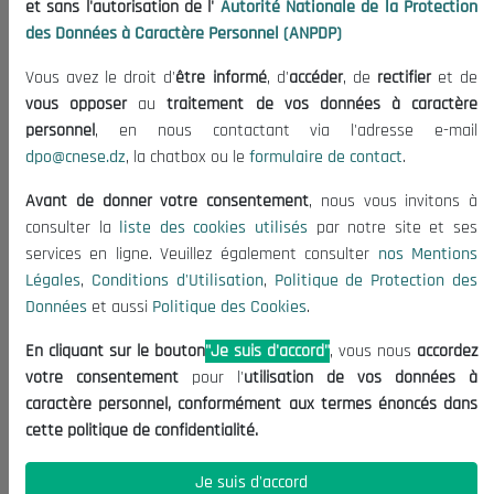
et sans l'autorisation de l'
Autorité Nationale de la Protection
Organisation
des Données à Caractère Personnel (ANPDP)
Publications
Vous avez le droit d'
être informé
, d'
accéder
, de
rectifier
et de
Informations utiles
vous opposer
au
traitement de vos données à caractère
Appels d'offres et Consultations
personnel
, en nous contactant via l'adresse e-mail
dpo@cnese.dz
, la chatbox ou le
formulaire de contact
.
Mentions Légales
Conditions d'Utilisation
Avant de donner votre consentement
, nous vous invitons à
Politique de Protection des Données
consulter la
liste des cookies utilisés
par notre site et ses
services en ligne. Veuillez également consulter
nos Mentions
Politique des Cookies
Légales
,
Conditions d'Utilisation
,
Politique de Protection des
Nous Contacter
Données
et aussi
Politique des Cookies
.
(+213) 021 98 01 00|01|02
En cliquant sur le bouton
"Je suis d'accord"
, vous nous
accordez
contact@cnese.dz
votre consentement
pour l'
utilisation de vos données à
Suggestions ou Initiatives ?
caractère personnel, conformément aux termes énoncés dans
Newsletter
cette politique de confidentialité.
Inscrivez-vous, soyez le premier à découvrir nos
dernières nouvelles.
Je suis d'accord