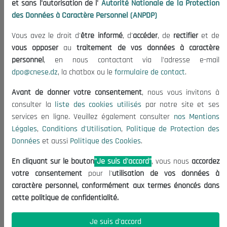
et sans l'autorisation de l'
Autorité Nationale de la Protection
Organisation
des Données à Caractère Personnel (ANPDP)
Publications
Vous avez le droit d'
être informé
, d'
accéder
, de
rectifier
et de
Informations utiles
vous opposer
au
traitement de vos données à caractère
Appels d'offres et Consultations
personnel
, en nous contactant via l'adresse e-mail
dpo@cnese.dz
, la chatbox ou le
formulaire de contact
.
Mentions Légales
Conditions d'Utilisation
Avant de donner votre consentement
, nous vous invitons à
Politique de Protection des Données
consulter la
liste des cookies utilisés
par notre site et ses
services en ligne. Veuillez également consulter
nos Mentions
Politique des Cookies
Légales
,
Conditions d'Utilisation
,
Politique de Protection des
Nous Contacter
Données
et aussi
Politique des Cookies
.
(+213) 021 98 01 00|01|02
En cliquant sur le bouton
"Je suis d'accord"
, vous nous
accordez
contact@cnese.dz
votre consentement
pour l'
utilisation de vos données à
Suggestions ou Initiatives ?
caractère personnel, conformément aux termes énoncés dans
Newsletter
cette politique de confidentialité.
Inscrivez-vous, soyez le premier à découvrir nos
dernières nouvelles.
Je suis d'accord