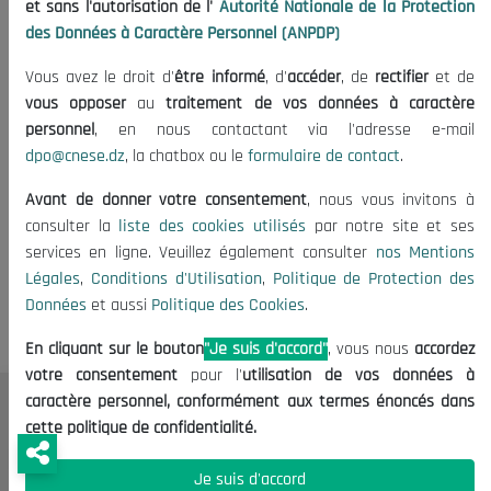
et sans l'autorisation de l'
Autorité Nationale de la Protection
8 ème Session Plénière
des Données à Caractère Personnel (ANPDP)
05/01/1997
Vous avez le droit d'
être informé
, d'
accéder
, de
rectifier
et de
vous opposer
au
traitement de vos données à caractère
personnel
, en nous contactant via l'adresse e-mail
dpo@cnese.dz
, la chatbox ou le
formulaire de contact
.
Avant de donner votre consentement
, nous vous invitons à
consulter la
liste des cookies utilisés
par notre site et ses
Tags:
Afrique
Politique
Presse
services en ligne. Veuillez également consulter
nos Mentions
Légales
,
Conditions d'Utilisation
,
Politique de Protection des
Données
et aussi
Politique des Cookies
.
En cliquant sur le bouton
"Je suis d'accord"
, vous nous
accordez
votre consentement
pour l'
utilisation de vos données à
caractère personnel, conformément aux termes énoncés dans
Le CNESE
cette politique de confidentialité.
A Propos
Je suis d'accord