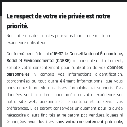
المجلس الوطني الاقتصادي الإجتماعي و
FR
البيئي
Le respect de votre vie privée est notre
priorité.
Nous utilisons des cookies pour vous fournir une meilleure
expérience utilisateur.
8 ème Session Plénière
Conformément à la
Loi n°18-07
, le
Conseil National Économique,
Social et Environnemental (CNESE)
, responsable du traitement,
sollicite votre consentement pour l'utilisation de vos
données
05/01/1997
|
Afrique
Politique
Presse
Date de publication:
Tags:
personnelles
, y compris vos informations d'identification,
1264
|
Visites:
coordonnées ou tout autre élément informationnel que vous
nous aurez fourni via nos divers formulaires et supports. Ces
Avis - Stratégie Nationale de Développement Economique et Social
données sont collectées pour améliorer votre expérience sur
à Moyen Terme
notre site web, personnaliser le contenu et conserver vos
préférences. Elles seront conservées uniquement pour la durée
nécessaire à leurs finalités et ne seront pas vendues, louées ni
échangées avec des tiers
sans votre consentement préalable,