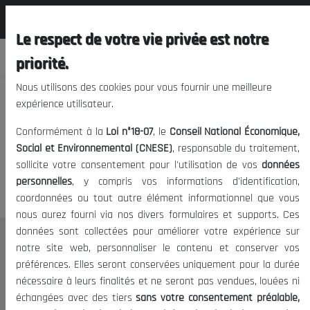
المجلس الوطني الاقتصادي الإجتماعي و
FR
البيئي
Le respect de votre vie privée est notre
priorité.
Nous utilisons des cookies pour vous fournir une meilleure
expérience utilisateur.
Nous vous prions de nous
Conformément à la
Loi n°18-07
, le
Conseil National Économique,
excuser, mais l'accès à ce
Social et Environnemental (CNESE)
, responsable du traitement,
sollicite votre consentement pour l'utilisation de vos
données
contenu est restreint.
personnelles
, y compris vos informations d'identification,
coordonnées ou tout autre élément informationnel que vous
nous aurez fourni via nos divers formulaires et supports. Ces
données sont collectées pour améliorer votre expérience sur
Le CNESE
notre site web, personnaliser le contenu et conserver vos
préférences. Elles seront conservées uniquement pour la durée
A Propos
nécessaire à leurs finalités et ne seront pas vendues, louées ni
Le président
échangées avec des tiers
sans votre consentement préalable,