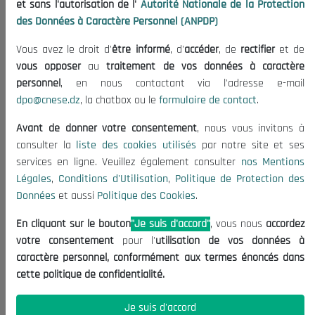
et sans l'autorisation de l'
Autorité Nationale de la Protection
Organisation
des Données à Caractère Personnel (ANPDP)
Publications
Vous avez le droit d'
être informé
, d'
accéder
, de
rectifier
et de
Informations utiles
vous opposer
au
traitement de vos données à caractère
Appels d'offres et Consultations
personnel
, en nous contactant via l'adresse e-mail
dpo@cnese.dz
, la chatbox ou le
formulaire de contact
.
Mentions Légales
Conditions d'Utilisation
Avant de donner votre consentement
, nous vous invitons à
Politique de Protection des Données
consulter la
liste des cookies utilisés
par notre site et ses
services en ligne. Veuillez également consulter
nos Mentions
Politique des Cookies
Légales
,
Conditions d'Utilisation
,
Politique de Protection des
Nous Contacter
Données
et aussi
Politique des Cookies
.
(+213) 021 98 01 00|01|02
En cliquant sur le bouton
"Je suis d'accord"
, vous nous
accordez
contact@cnese.dz
votre consentement
pour l'
utilisation de vos données à
Suggestions ou Initiatives ?
caractère personnel, conformément aux termes énoncés dans
Newsletter
cette politique de confidentialité.
Inscrivez-vous, soyez le premier à découvrir nos
dernières nouvelles.
Je suis d'accord