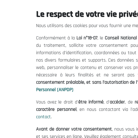
23/02/2016
Le respect de votre vie privée
Nous utilisons des cookies pour vous fournir une mei
Conformément à la
Loi n°18-07
, le
Conseil Nationa
du traitement, sollicite votre consentement pou
informations d'identification, coordonnées ou tou
Tags:
Afrique
Liste des accords africains de coopération
nos divers formulaires et supports. Ces données s
web, personnaliser le contenu et conserver vos p
nécessaire à leurs finalités et ne seront pa
consentement préalable, et sans l'autorisation de l'
Personnel (ANPDP)
Vous avez le droit d'
être informé
, d'
accéder
, de
re
Le CNESE
Inform
caractère personnel
, en nous contactant via l'a
contact
.
A Propos
Appels d'of
Avant de donner votre consentement
, nous vous i
Le président
Mentions L
et ses services en ligne. Veuillez également consult