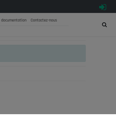
e documentation
Contactez-nous
رية الجزائرية الديمقراطية الشعبية
 الوطني الاقتصادي والاجتماعي والبيئي