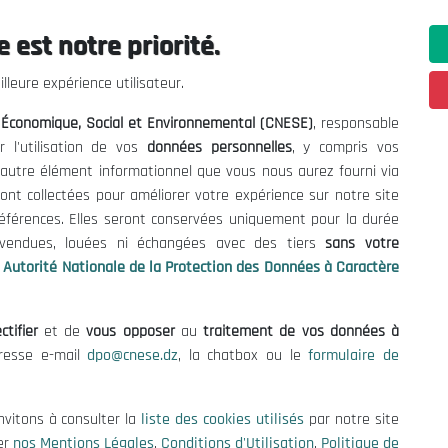
 est notre priorité.
lleure expérience utilisateur.
l Économique, Social et Environnemental (CNESE)
, responsable
r l'utilisation de vos
données personnelles
, y compris vos
t autre élément informationnel que vous nous aurez fourni via
ont collectées pour améliorer votre expérience sur notre site
références. Elles seront conservées uniquement pour la durée
s vendues, louées ni échangées avec des tiers
sans votre
Autorité Nationale de la Protection des Données à Caractère
ctifier
et de
vous opposer
au
traitement de vos données à
ations utiles
Nous Contacter
dresse e-mail
dpo@cnese.dz
, la chatbox ou le
formulaire de
fres et Consultations
(+213) 021 98 01 00|01|0
contact@cnese.dz
nvitons à consulter la
liste des cookies utilisés
par notre site
égales
Suggestions ou Initiatives ?
er
nos Mentions Légales
,
Conditions d'Utilisation
,
Politique de