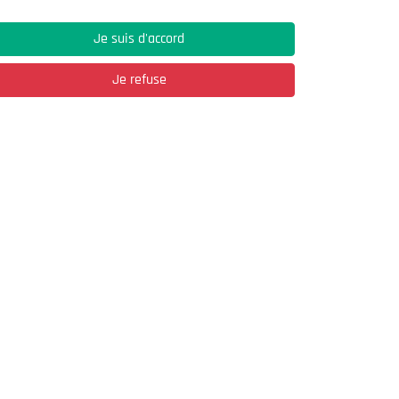
Je suis d'accord
Je refuse
Adresse
03, Rue Hassane Ibn Naamane Les Vergers
2
Bir Mourad Rais