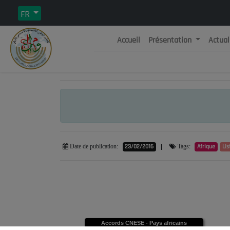
FR
Accueil
Présentation
Actual
Rép
C
23/02/2016
|
Afrique
Lis
Date de publication:
Tags:
Accords CNESE - Pays africains