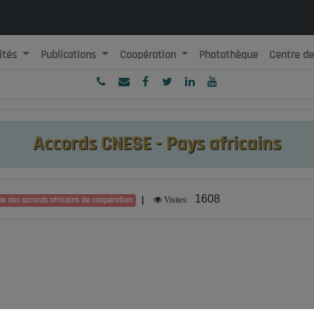
ités
Publications
Coopération
Photothèque
Centre d
ublique Algérienne Démocratique et Populaire
onseil National Economique, Social et Environnemental
Accords CNESE - Pays africains
1608
te des accords africains de coopération
|
Visites: