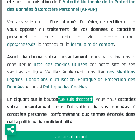
et sans l'autorisation de l'
Autorité Nationale de la Protection
08/05/2019
des Données à Caractère Personnel (ANPDP)
Vous avez le droit d'
être informé
, d'
accéder
, de
rectifier
et de
vous opposer
au
traitement de vos données à caractère
personnel
, en nous contactant via l'adresse e-mail
dpo@cnese.dz
, la chatbox ou le
formulaire de contact
.
Avant de donner votre consentement
, nous vous invitons à
Tags:
Opportunités d investissement en Algerie
consulter la
liste des cookies utilisés
par notre site et ses
services en ligne. Veuillez également consulter
nos Mentions
Légales
,
Conditions d'Utilisation
,
Politique de Protection des
Données
et aussi
Politique des Cookies
.
En cliquant sur le bouton
"Je suis d'accord"
, vous nous
accordez
votre consentement
pour l'
utilisation de vos données à
Le CNESE
caractère personnel, conformément aux termes énoncés dans
cette politique de confidentialité.
A Propos
Le président
Je suis d'accord