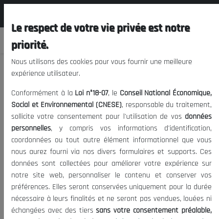
المجلس الوطني الاقتصادي الإجتماعي و
FR
البيئي
Le respect de votre vie privée est notre
priorité.
Nous utilisons des cookies pour vous fournir une meilleure
expérience utilisateur.
Algérie : la journée de l'énergie
Conformément à la
Loi n°18-07
, le
Conseil National Économique,
Social et Environnemental (CNESE)
, responsable du traitement,
sollicite votre consentement pour l'utilisation de vos
données
08/05/2019
|
Date de publication:
Tags:
personnelles
, y compris vos informations d'identification,
953
Opportunités d investissement en Algerie
|
Visites:
coordonnées ou tout autre élément informationnel que vous
nous aurez fourni via nos divers formulaires et supports. Ces
Algérie : la journée de l'énergie
données sont collectées pour améliorer votre expérience sur
notre site web, personnaliser le contenu et conserver vos
préférences. Elles seront conservées uniquement pour la durée
nécessaire à leurs finalités et ne seront pas vendues, louées ni
échangées avec des tiers
sans votre consentement préalable,
Algérie : la journée de l'énergie