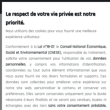
المجلس الوطني الاقتصادي الإجتماعي و
FR
البيئي
Le respect de votre vie privée est notre
priorité.
Nous utilisons des cookies pour vous fournir une meilleure
#
CNESE
expérience utilisateur.
Conformément à la
Loi n°18-07
, le
Conseil National Économique,
Social et Environnemental (CNESE)
, responsable du traitement,
161 Articles
sollicite votre consentement pour l'utilisation de vos
données
personnelles
, y compris vos informations d'identification,
Date de
coordonnées ou tout autre élément informationnel que vous
#
Article
publication
nous aurez fourni via nos divers formulaires et supports. Ces
données sont collectées pour améliorer votre expérience sur
1
Services Administratifs et
10/03/2022
notre site web, personnaliser le contenu et conserver vos
Techniques...
préférences. Elles seront conservées uniquement pour la durée
nécessaire à leurs finalités et ne seront pas vendues, louées ni
2
A PROPOS DU CNESE...
10/03/2022
échangées avec des tiers
sans votre consentement préalable,