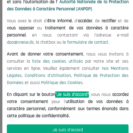
et sans l'autorisation de l'
Autorité Nationale de la Protection
3
Maitrises...
10/03/2022
des Données à Caractère Personnel (ANPDP)
4
Administrations et institutions de
10/03/2022
Vous avez le droit d'
être informé
, d'
accéder
, de
rectifier
et de
l'État...
vous opposer
au
traitement de vos données à caractère
personnel
, en nous contactant via l'adresse e-mail
5
Le président du CNESE, a reçu la
24/03/2022
dpo@cnese.dz
, la chatbox ou le
formulaire de contact
.
directrice du bureau d...
Avant de donner votre consentement
, nous vous invitons à
consulter la
liste des cookies utilisés
par notre site et ses
6
Réunion du bureau du CNESE...
15/05/2022
services en ligne. Veuillez également consulter
nos Mentions
Légales
,
Conditions d'Utilisation
,
Politique de Protection des
7
Participation du président du
27/06/2022
Données
et aussi
Politique des Cookies
.
CNESE, le professeur sidi...
En cliquant sur le bouton
"Je suis d'accord"
, vous nous
accordez
8
L’organisation patronale ivoirienne
21/07/2022
votre consentement
pour l'
utilisation de vos données à
« CGECI » en visite...
caractère personnel, conformément aux termes énoncés dans
cette politique de confidentialité.
9
Le président du CNESE reçu par le
25/02/2023
Président de la Répub...
Je suis d'accord