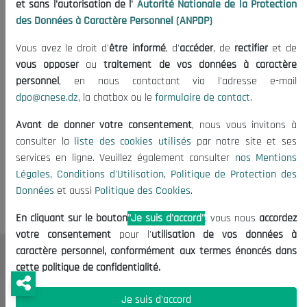
et sans l'autorisation de l'
Autorité Nationale de la Protection
Arbitrage, Conciliation et Médiation
des Données à Caractère Personnel (ANPDP)
26/01/2022
Vous avez le droit d'
être informé
, d'
accéder
, de
rectifier
et de
vous opposer
au
traitement de vos données à caractère
personnel
, en nous contactant via l'adresse e-mail
dpo@cnese.dz
, la chatbox ou le
formulaire de contact
.
Avant de donner votre consentement
, nous vous invitons à
consulter la
liste des cookies utilisés
par notre site et ses
Tags:
Opportunités d investissement en Algerie
services en ligne. Veuillez également consulter
nos Mentions
Légales
,
Conditions d'Utilisation
,
Politique de Protection des
Données
et aussi
Politique des Cookies
.
En cliquant sur le bouton
"Je suis d'accord"
, vous nous
accordez
votre consentement
pour l'
utilisation de vos données à
caractère personnel, conformément aux termes énoncés dans
Le CNESE
cette politique de confidentialité.
A Propos
Je suis d'accord