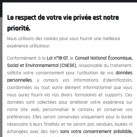
المجلس الوطني الاقتصادي الإجتماعي و
FR
البيئي
Le respect de votre vie privée est notre
priorité.
Nous utilisons des cookies pour vous fournir une meilleure
expérience utilisateur.
Arbitrage, Conciliation et Médiation
Conformément à la
Loi n°18-07
, le
Conseil National Économique,
Social et Environnemental (CNESE)
, responsable du traitement,
sollicite votre consentement pour l'utilisation de vos
données
26/01/2022
|
Date de publication:
Tags:
personnelles
, y compris vos informations d'identification,
1311
Opportunités d investissement en Algerie
|
Visites:
coordonnées ou tout autre élément informationnel que vous
nous aurez fourni via nos divers formulaires et supports. Ces
Convention et règlements du CIRDI
données sont collectées pour améliorer votre expérience sur
Convention de Singapour
notre site web, personnaliser le contenu et conserver vos
préférences. Elles seront conservées uniquement pour la durée
nécessaire à leurs finalités et ne seront pas vendues, louées ni
échangées avec des tiers
sans votre consentement préalable,