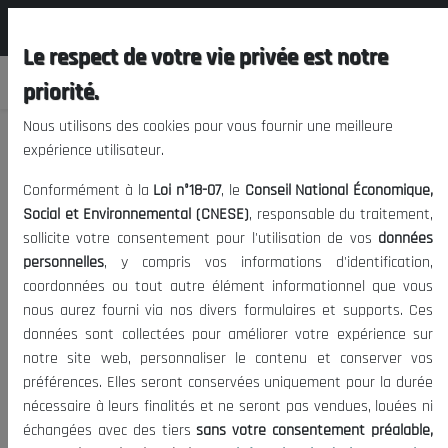
المجلس الوطني الاقتصادي الإجتماعي و
FR
البيئي
Le respect de votre vie privée est notre
priorité.
Nous utilisons des cookies pour vous fournir une meilleure
expérience utilisateur.
Banque Africaine de Développement
Conformément à la
Loi n°18-07
, le
Conseil National Économique,
(BAD)
Social et Environnemental (CNESE)
, responsable du traitement,
sollicite votre consentement pour l'utilisation de vos
données
personnelles
, y compris vos informations d'identification,
25/01/2022
|
BAD
BADEA
BOAD
Date de publication:
Tags:
coordonnées ou tout autre élément informationnel que vous
1519
Banque Africaine
|
Visites:
nous aurez fourni via nos divers formulaires et supports. Ces
données sont collectées pour améliorer votre expérience sur
notre site web, personnaliser le contenu et conserver vos
Banque Africaine de Développement (BAD)
préférences. Elles seront conservées uniquement pour la durée
nécessaire à leurs finalités et ne seront pas vendues, louées ni
échangées avec des tiers
sans votre consentement préalable,