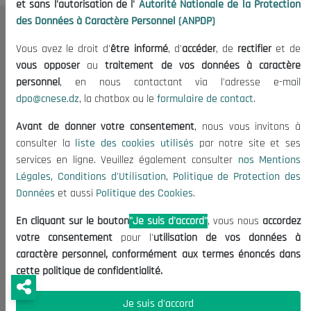
et sans l'autorisation de l'
Autorité Nationale de la Protection
des Données à Caractère Personnel (ANPDP)
Le CNESE
Vous avez le droit d'
être informé
, d'
accéder
, de
rectifier
et de
A Propos
vous opposer
au
traitement de vos données à caractère
personnel
, en nous contactant via l'adresse e-mail
Le président
dpo@cnese.dz
, la chatbox ou le
formulaire de contact
.
Organisation
Publications
Avant de donner votre consentement
, nous vous invitons à
consulter la
liste des cookies utilisés
par notre site et ses
Informations utiles
services en ligne. Veuillez également consulter
nos Mentions
Légales
,
Conditions d'Utilisation
,
Politique de Protection des
Appels d'offres et Consultations
Données
et aussi
Politique des Cookies
.
Mentions Légales
Conditions d'Utilisation
En cliquant sur le bouton
"Je suis d'accord"
, vous nous
accordez
votre consentement
pour l'
utilisation de vos données à
Politique de Protection des Données
caractère personnel, conformément aux termes énoncés dans
Politique des Cookies
cette politique de confidentialité.
Nous Contacter
Je suis d'accord