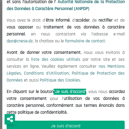
et sans l'autorisation de l'
Autorité Nationale de la Protection
des Données à Caractère Personnel (ANPDP)
Le CNESE
Vous avez le droit d'
être informé
, d'
accéder
, de
rectifier
et de
A Propos
vous opposer
au
traitement de vos données à caractère
personnel
, en nous contactant via l'adresse e-mail
Le président
dpo@cnese.dz
, la chatbox ou le
formulaire de contact
.
Organisation
Publications
Avant de donner votre consentement
, nous vous invitons à
consulter la
liste des cookies utilisés
par notre site et ses
Informations utiles
services en ligne. Veuillez également consulter
nos Mentions
Légales
,
Conditions d'Utilisation
,
Politique de Protection des
Appels d'offres et Consultations
Données
et aussi
Politique des Cookies
.
Mentions Légales
Conditions d'Utilisation
En cliquant sur le bouton
"Je suis d'accord"
, vous nous
accordez
votre consentement
pour l'
utilisation de vos données à
Politique de Protection des Données
caractère personnel, conformément aux termes énoncés dans
Politique des Cookies
cette politique de confidentialité.
Nous Contacter
Je suis d'accord