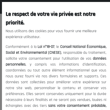
المجلس الوطني الاقتصادي الإجتماعي و
FR
البيئي
Le respect de votre vie privée est notre
priorité.
Nous utilisons des cookies pour vous fournir une meilleure
expérience utilisateur.
Banque Ouest Africaine de
Conformément à la
Loi n°18-07
, le
Conseil National Économique,
Développement (BOAD)
Social et Environnemental (CNESE)
, responsable du traitement,
sollicite votre consentement pour l'utilisation de vos
données
personnelles
, y compris vos informations d'identification,
25/01/2022
|
BAD
BADEA
BOAD
Date de publication:
Tags:
coordonnées ou tout autre élément informationnel que vous
1713
Banque Africaine
|
Visites:
nous aurez fourni via nos divers formulaires et supports. Ces
données sont collectées pour améliorer votre expérience sur
notre site web, personnaliser le contenu et conserver vos
Banque Ouest Africaine de Développement (BOAD)
préférences. Elles seront conservées uniquement pour la durée
nécessaire à leurs finalités et ne seront pas vendues, louées ni
échangées avec des tiers
sans votre consentement préalable,