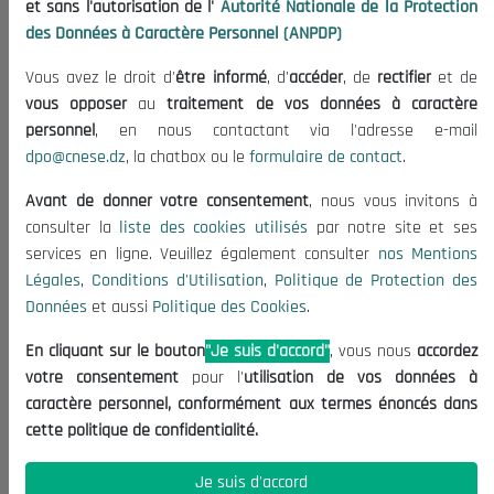
et sans l'autorisation de l'
Autorité Nationale de la Protection
Organisation
des Données à Caractère Personnel (ANPDP)
Publications
Vous avez le droit d'
être informé
, d'
accéder
, de
rectifier
et de
Informations utiles
vous opposer
au
traitement de vos données à caractère
Appels d'offres et Consultations
personnel
, en nous contactant via l'adresse e-mail
dpo@cnese.dz
, la chatbox ou le
formulaire de contact
.
Mentions Légales
Conditions d'Utilisation
Avant de donner votre consentement
, nous vous invitons à
Politique de Protection des Données
consulter la
liste des cookies utilisés
par notre site et ses
services en ligne. Veuillez également consulter
nos Mentions
Politique des Cookies
Légales
,
Conditions d'Utilisation
,
Politique de Protection des
Nous Contacter
Données
et aussi
Politique des Cookies
.
(+213) 021 98 01 00|01|02
En cliquant sur le bouton
"Je suis d'accord"
, vous nous
accordez
contact@cnese.dz
votre consentement
pour l'
utilisation de vos données à
Suggestions ou Initiatives ?
caractère personnel, conformément aux termes énoncés dans
Newsletter
cette politique de confidentialité.
Inscrivez-vous, soyez le premier à découvrir nos
dernières nouvelles.
Je suis d'accord