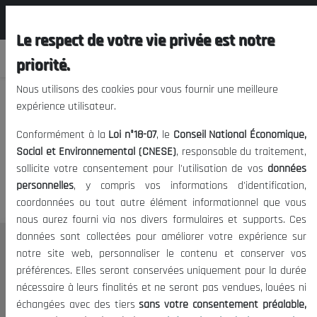
المجلس الوطني الاقتصادي الإجتماعي و
FR
البيئي
Le respect de votre vie privée est notre
priorité.
Nous utilisons des cookies pour vous fournir une meilleure
expérience utilisateur.
Nous vous prions de nous
Conformément à la
Loi n°18-07
, le
Conseil National Économique,
excuser, mais l'accès à ce
Social et Environnemental (CNESE)
, responsable du traitement,
sollicite votre consentement pour l'utilisation de vos
données
contenu est restreint.
personnelles
, y compris vos informations d'identification,
coordonnées ou tout autre élément informationnel que vous
nous aurez fourni via nos divers formulaires et supports. Ces
données sont collectées pour améliorer votre expérience sur
Le CNESE
notre site web, personnaliser le contenu et conserver vos
préférences. Elles seront conservées uniquement pour la durée
A Propos
nécessaire à leurs finalités et ne seront pas vendues, louées ni
Le président
échangées avec des tiers
sans votre consentement préalable,