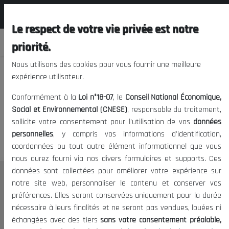
المجلس الوطني الاقتصادي الإجتماعي و
FR
البيئي
Le respect de votre vie privée est notre
priorité.
Nous utilisons des cookies pour vous fournir une meilleure
expérience utilisateur.
Nous vous prions de nous
Conformément à la
Loi n°18-07
, le
Conseil National Économique,
excuser, mais l'accès à ce
Social et Environnemental (CNESE)
, responsable du traitement,
sollicite votre consentement pour l'utilisation de vos
données
contenu est restreint.
personnelles
, y compris vos informations d'identification,
coordonnées ou tout autre élément informationnel que vous
nous aurez fourni via nos divers formulaires et supports. Ces
données sont collectées pour améliorer votre expérience sur
Le CNESE
notre site web, personnaliser le contenu et conserver vos
préférences. Elles seront conservées uniquement pour la durée
A Propos
nécessaire à leurs finalités et ne seront pas vendues, louées ni
Le président
échangées avec des tiers
sans votre consentement préalable,