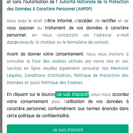
et sans l'autorisation de l'
Autorité Nationale de la Protection
Organisation
des Données à Caractère Personnel (ANPDP)
Publications
Vous avez le droit d'
être informé
, d'
accéder
, de
rectifier
et de
Informations utiles
vous opposer
au
traitement de vos données à caractère
Appels d'offres et Consultations
personnel
, en nous contactant via l'adresse e-mail
dpo@cnese.dz
, la chatbox ou le
formulaire de contact
.
Mentions Légales
Conditions d'Utilisation
Avant de donner votre consentement
, nous vous invitons à
Politique de Protection des Données
consulter la
liste des cookies utilisés
par notre site et ses
services en ligne. Veuillez également consulter
nos Mentions
Politique des Cookies
Légales
,
Conditions d'Utilisation
,
Politique de Protection des
Nous Contacter
Données
et aussi
Politique des Cookies
.
(+213) 021 98 01 00|01|02
En cliquant sur le bouton
"Je suis d'accord"
, vous nous
accordez
contact@cnese.dz
votre consentement
pour l'
utilisation de vos données à
Suggestions ou Initiatives ?
caractère personnel, conformément aux termes énoncés dans
Newsletter
cette politique de confidentialité.
Inscrivez-vous, soyez le premier à découvrir nos
dernières nouvelles.
Je suis d'accord