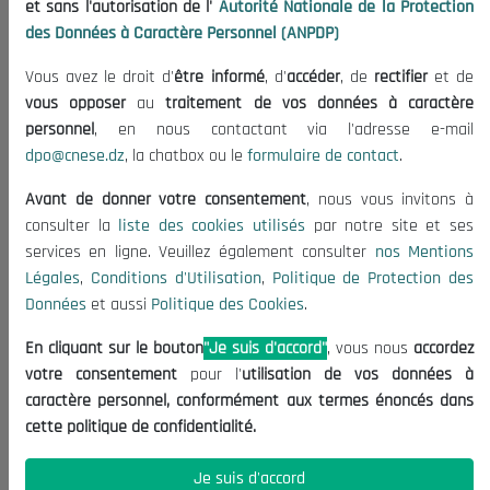
et sans l'autorisation de l'
Autorité Nationale de la Protection
Organisation
des Données à Caractère Personnel (ANPDP)
Publications
Vous avez le droit d'
être informé
, d'
accéder
, de
rectifier
et de
Informations utiles
vous opposer
au
traitement de vos données à caractère
Appels d'offres et Consultations
personnel
, en nous contactant via l'adresse e-mail
dpo@cnese.dz
, la chatbox ou le
formulaire de contact
.
Mentions Légales
Conditions d'Utilisation
Avant de donner votre consentement
, nous vous invitons à
Politique de Protection des Données
consulter la
liste des cookies utilisés
par notre site et ses
services en ligne. Veuillez également consulter
nos Mentions
Politique des Cookies
Légales
,
Conditions d'Utilisation
,
Politique de Protection des
Nous Contacter
Données
et aussi
Politique des Cookies
.
(+213) 021 98 01 00|01|02
En cliquant sur le bouton
"Je suis d'accord"
, vous nous
accordez
contact@cnese.dz
votre consentement
pour l'
utilisation de vos données à
Suggestions ou Initiatives ?
caractère personnel, conformément aux termes énoncés dans
Newsletter
cette politique de confidentialité.
Inscrivez-vous, soyez le premier à découvrir nos
dernières nouvelles.
Je suis d'accord