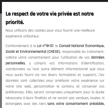
المجلس الوطني الاقتصادي الإجتماعي و
FR
البيئي
Le respect de votre vie privée est notre
priorité.
Nous utilisons des cookies pour vous fournir une meilleure
expérience utilisateur.
Nous vous prions de nous
Conformément à la
Loi n°18-07
, le
Conseil National Économique,
excuser, mais l'accès à ce
Social et Environnemental (CNESE)
, responsable du traitement,
sollicite votre consentement pour l'utilisation de vos
données
contenu est restreint.
personnelles
, y compris vos informations d'identification,
coordonnées ou tout autre élément informationnel que vous
nous aurez fourni via nos divers formulaires et supports. Ces
données sont collectées pour améliorer votre expérience sur
Le CNESE
notre site web, personnaliser le contenu et conserver vos
préférences. Elles seront conservées uniquement pour la durée
A Propos
nécessaire à leurs finalités et ne seront pas vendues, louées ni
Le président
échangées avec des tiers
sans votre consentement préalable,