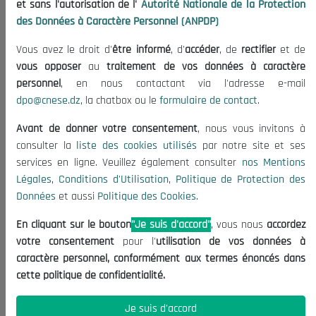
et sans l'autorisation de l'
Autorité Nationale de la Protection
Organisation
des Données à Caractère Personnel (ANPDP)
Publications
Vous avez le droit d'
être informé
, d'
accéder
, de
rectifier
et de
Informations utiles
vous opposer
au
traitement de vos données à caractère
Appels d'offres et Consultations
personnel
, en nous contactant via l'adresse e-mail
dpo@cnese.dz
, la chatbox ou le
formulaire de contact
.
Mentions Légales
Conditions d'Utilisation
Avant de donner votre consentement
, nous vous invitons à
Politique de Protection des Données
consulter la
liste des cookies utilisés
par notre site et ses
services en ligne. Veuillez également consulter
nos Mentions
Politique des Cookies
Légales
,
Conditions d'Utilisation
,
Politique de Protection des
Nous Contacter
Données
et aussi
Politique des Cookies
.
(+213) 021 98 01 00|01|02
En cliquant sur le bouton
"Je suis d'accord"
, vous nous
accordez
contact@cnese.dz
votre consentement
pour l'
utilisation de vos données à
Suggestions ou Initiatives ?
caractère personnel, conformément aux termes énoncés dans
Newsletter
cette politique de confidentialité.
Inscrivez-vous, soyez le premier à découvrir nos
dernières nouvelles.
Je suis d'accord