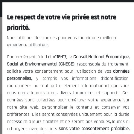
المجلس الوطني الاقتصادي الإجتماعي و
FR
البيئي
Le respect de votre vie privée est notre
priorité.
Nous utilisons des cookies pour vous fournir une meilleure
expérience utilisateur.
Nous vous prions de nous
Conformément à la
Loi n°18-07
, le
Conseil National Économique,
excuser, mais l'accès à ce
Social et Environnemental (CNESE)
, responsable du traitement,
sollicite votre consentement pour l'utilisation de vos
données
contenu est restreint.
personnelles
, y compris vos informations d'identification,
coordonnées ou tout autre élément informationnel que vous
nous aurez fourni via nos divers formulaires et supports. Ces
données sont collectées pour améliorer votre expérience sur
Le CNESE
notre site web, personnaliser le contenu et conserver vos
préférences. Elles seront conservées uniquement pour la durée
A Propos
nécessaire à leurs finalités et ne seront pas vendues, louées ni
Le président
échangées avec des tiers
sans votre consentement préalable,