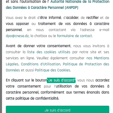
et sans l'autorisation de l'
Autorité Nationale de la Protection
Organisation
des Données à Caractère Personnel (ANPDP)
Publications
Vous avez le droit d'
être informé
, d'
accéder
, de
rectifier
et de
Informations utiles
vous opposer
au
traitement de vos données à caractère
Appels d'offres et Consultations
personnel
, en nous contactant via l'adresse e-mail
dpo@cnese.dz
, la chatbox ou le
formulaire de contact
.
Mentions Légales
Conditions d'Utilisation
Avant de donner votre consentement
, nous vous invitons à
Politique de Protection des Données
consulter la
liste des cookies utilisés
par notre site et ses
services en ligne. Veuillez également consulter
nos Mentions
Politique des Cookies
Légales
,
Conditions d'Utilisation
,
Politique de Protection des
Nous Contacter
Données
et aussi
Politique des Cookies
.
(+213) 021 98 01 00|01|02
En cliquant sur le bouton
"Je suis d'accord"
, vous nous
accordez
contact@cnese.dz
votre consentement
pour l'
utilisation de vos données à
Suggestions ou Initiatives ?
caractère personnel, conformément aux termes énoncés dans
Newsletter
cette politique de confidentialité.
Inscrivez-vous, soyez le premier à découvrir nos
dernières nouvelles.
Je suis d'accord