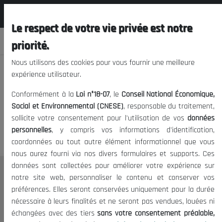
المجلس الوطني الاقتصادي الإجتماعي و
FR
البيئي
Le respect de votre vie privée est notre
priorité.
Nous utilisons des cookies pour vous fournir une meilleure
expérience utilisateur.
Nous vous prions de nous
Conformément à la
Loi n°18-07
, le
Conseil National Économique,
excuser, mais l'accès à ce
Social et Environnemental (CNESE)
, responsable du traitement,
sollicite votre consentement pour l'utilisation de vos
données
contenu est restreint.
personnelles
, y compris vos informations d'identification,
coordonnées ou tout autre élément informationnel que vous
nous aurez fourni via nos divers formulaires et supports. Ces
données sont collectées pour améliorer votre expérience sur
Le CNESE
notre site web, personnaliser le contenu et conserver vos
préférences. Elles seront conservées uniquement pour la durée
A Propos
nécessaire à leurs finalités et ne seront pas vendues, louées ni
Le président
échangées avec des tiers
sans votre consentement préalable,