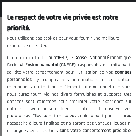
المجلس الوطني الاقتصادي الإجتماعي و
FR
البيئي
Le respect de votre vie privée est notre
priorité.
Nous utilisons des cookies pour vous fournir une meilleure
expérience utilisateur.
Nous vous prions de nous
Conformément à la
Loi n°18-07
, le
Conseil National Économique,
excuser, mais l'accès à ce
Social et Environnemental (CNESE)
, responsable du traitement,
sollicite votre consentement pour l'utilisation de vos
données
contenu est restreint.
personnelles
, y compris vos informations d'identification,
coordonnées ou tout autre élément informationnel que vous
nous aurez fourni via nos divers formulaires et supports. Ces
données sont collectées pour améliorer votre expérience sur
Le CNESE
notre site web, personnaliser le contenu et conserver vos
préférences. Elles seront conservées uniquement pour la durée
A Propos
nécessaire à leurs finalités et ne seront pas vendues, louées ni
Le président
échangées avec des tiers
sans votre consentement préalable,