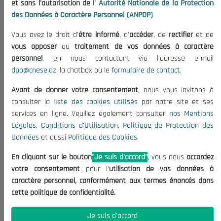
et sans l'autorisation de l'
Autorité Nationale de la Protection
Organisation
des Données à Caractère Personnel (ANPDP)
Publications
Vous avez le droit d'
être informé
, d'
accéder
, de
rectifier
et de
Informations utiles
vous opposer
au
traitement de vos données à caractère
Appels d'offres et Consultations
personnel
, en nous contactant via l'adresse e-mail
dpo@cnese.dz
, la chatbox ou le
formulaire de contact
.
Mentions Légales
Conditions d'Utilisation
Avant de donner votre consentement
, nous vous invitons à
Politique de Protection des Données
consulter la
liste des cookies utilisés
par notre site et ses
services en ligne. Veuillez également consulter
nos Mentions
Politique des Cookies
Légales
,
Conditions d'Utilisation
,
Politique de Protection des
Nous Contacter
Données
et aussi
Politique des Cookies
.
(+213) 021 98 01 00|01|02
En cliquant sur le bouton
"Je suis d'accord"
, vous nous
accordez
contact@cnese.dz
votre consentement
pour l'
utilisation de vos données à
Suggestions ou Initiatives ?
caractère personnel, conformément aux termes énoncés dans
Newsletter
cette politique de confidentialité.
Inscrivez-vous, soyez le premier à découvrir nos
dernières nouvelles.
Je suis d'accord