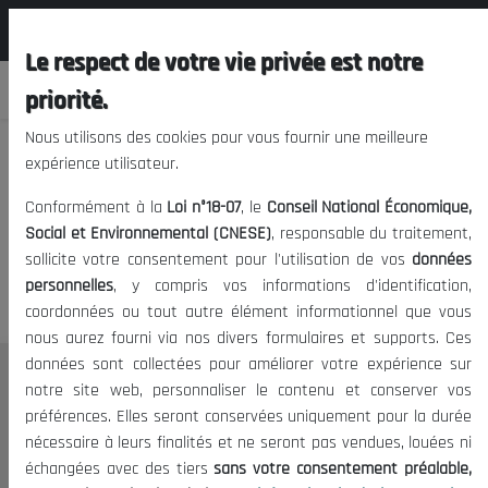
المجلس الوطني الاقتصادي الإجتماعي و
FR
البيئي
Le respect de votre vie privée est notre
priorité.
Nous utilisons des cookies pour vous fournir une meilleure
expérience utilisateur.
Nous vous prions de nous
Conformément à la
Loi n°18-07
, le
Conseil National Économique,
excuser, mais l'accès à ce
Social et Environnemental (CNESE)
, responsable du traitement,
sollicite votre consentement pour l'utilisation de vos
données
contenu est restreint.
personnelles
, y compris vos informations d'identification,
coordonnées ou tout autre élément informationnel que vous
nous aurez fourni via nos divers formulaires et supports. Ces
données sont collectées pour améliorer votre expérience sur
Le CNESE
notre site web, personnaliser le contenu et conserver vos
préférences. Elles seront conservées uniquement pour la durée
A Propos
nécessaire à leurs finalités et ne seront pas vendues, louées ni
Le président
échangées avec des tiers
sans votre consentement préalable,