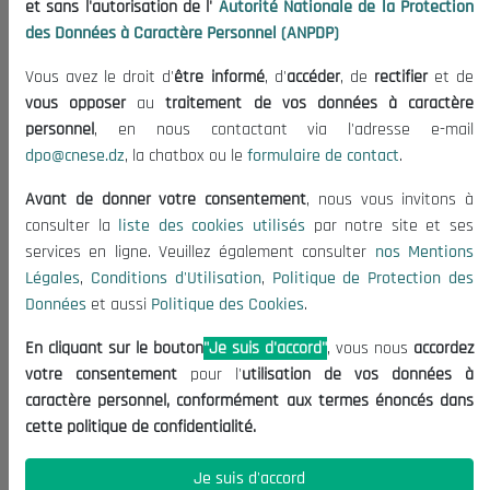
et sans l'autorisation de l'
Autorité Nationale de la Protection
Organisation
des Données à Caractère Personnel (ANPDP)
Publications
Vous avez le droit d'
être informé
, d'
accéder
, de
rectifier
et de
Informations utiles
vous opposer
au
traitement de vos données à caractère
Appels d'offres et Consultations
personnel
, en nous contactant via l'adresse e-mail
dpo@cnese.dz
, la chatbox ou le
formulaire de contact
.
Mentions Légales
Conditions d'Utilisation
Avant de donner votre consentement
, nous vous invitons à
Politique de Protection des Données
consulter la
liste des cookies utilisés
par notre site et ses
services en ligne. Veuillez également consulter
nos Mentions
Politique des Cookies
Légales
,
Conditions d'Utilisation
,
Politique de Protection des
Nous Contacter
Données
et aussi
Politique des Cookies
.
(+213) 021 98 01 00|01|02
En cliquant sur le bouton
"Je suis d'accord"
, vous nous
accordez
contact@cnese.dz
votre consentement
pour l'
utilisation de vos données à
Suggestions ou Initiatives ?
caractère personnel, conformément aux termes énoncés dans
Newsletter
cette politique de confidentialité.
Inscrivez-vous, soyez le premier à découvrir nos
dernières nouvelles.
Je suis d'accord