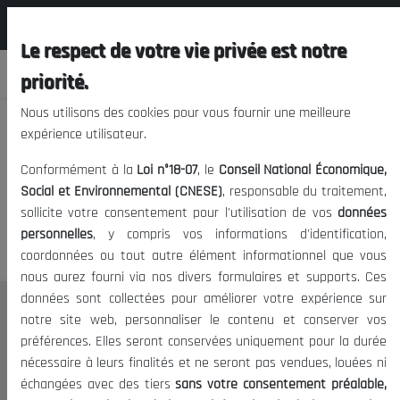
المجلس الوطني الاقتصادي الإجتماعي و
FR
البيئي
Le respect de votre vie privée est notre
priorité.
Nous utilisons des cookies pour vous fournir une meilleure
expérience utilisateur.
Nous vous prions de nous
Conformément à la
Loi n°18-07
, le
Conseil National Économique,
excuser, mais l'accès à ce
Social et Environnemental (CNESE)
, responsable du traitement,
sollicite votre consentement pour l'utilisation de vos
données
contenu est restreint.
personnelles
, y compris vos informations d'identification,
coordonnées ou tout autre élément informationnel que vous
nous aurez fourni via nos divers formulaires et supports. Ces
données sont collectées pour améliorer votre expérience sur
Le CNESE
notre site web, personnaliser le contenu et conserver vos
préférences. Elles seront conservées uniquement pour la durée
A Propos
nécessaire à leurs finalités et ne seront pas vendues, louées ni
Le président
échangées avec des tiers
sans votre consentement préalable,