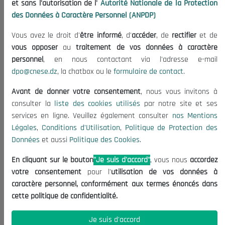
et sans l'autorisation de l'
Autorité Nationale de la Protection
Organisation
des Données à Caractère Personnel (ANPDP)
Publications
Vous avez le droit d'
être informé
, d'
accéder
, de
rectifier
et de
Informations utiles
vous opposer
au
traitement de vos données à caractère
Appels d'offres et Consultations
personnel
, en nous contactant via l'adresse e-mail
dpo@cnese.dz
, la chatbox ou le
formulaire de contact
.
Mentions Légales
Conditions d'Utilisation
Avant de donner votre consentement
, nous vous invitons à
Politique de Protection des Données
consulter la
liste des cookies utilisés
par notre site et ses
services en ligne. Veuillez également consulter
nos Mentions
Politique des Cookies
Légales
,
Conditions d'Utilisation
,
Politique de Protection des
Nous Contacter
Données
et aussi
Politique des Cookies
.
(+213) 021 98 01 00|01|02
En cliquant sur le bouton
"Je suis d'accord"
, vous nous
accordez
contact@cnese.dz
votre consentement
pour l'
utilisation de vos données à
Suggestions ou Initiatives ?
caractère personnel, conformément aux termes énoncés dans
Newsletter
cette politique de confidentialité.
Inscrivez-vous, soyez le premier à découvrir nos
dernières nouvelles.
Je suis d'accord