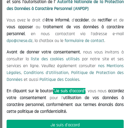
et sans l'autorisation de l'
Autorité Nationale de la Protection
Organisation
des Données à Caractère Personnel (ANPDP)
Publications
Vous avez le droit d'
être informé
, d'
accéder
, de
rectifier
et de
Informations utiles
vous opposer
au
traitement de vos données à caractère
Appels d'offres et Consultations
personnel
, en nous contactant via l'adresse e-mail
dpo@cnese.dz
, la chatbox ou le
formulaire de contact
.
Mentions Légales
Conditions d'Utilisation
Avant de donner votre consentement
, nous vous invitons à
Politique de Protection des Données
consulter la
liste des cookies utilisés
par notre site et ses
services en ligne. Veuillez également consulter
nos Mentions
Politique des Cookies
Légales
,
Conditions d'Utilisation
,
Politique de Protection des
Nous Contacter
Données
et aussi
Politique des Cookies
.
(+213) 021 98 01 00|01|02
En cliquant sur le bouton
"Je suis d'accord"
, vous nous
accordez
contact@cnese.dz
votre consentement
pour l'
utilisation de vos données à
Suggestions ou Initiatives ?
caractère personnel, conformément aux termes énoncés dans
Newsletter
cette politique de confidentialité.
Inscrivez-vous, soyez le premier à découvrir nos
dernières nouvelles.
Je suis d'accord