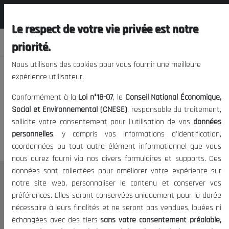
المجلس الوطني الاقتصادي الإجتماعي و
FR
البيئي
Le respect de votre vie privée est notre
priorité.
Nous utilisons des cookies pour vous fournir une meilleure
expérience utilisateur.
Nous vous prions de nous
Conformément à la
Loi n°18-07
, le
Conseil National Économique,
excuser, mais l'accès à ce
Social et Environnemental (CNESE)
, responsable du traitement,
sollicite votre consentement pour l'utilisation de vos
données
contenu est restreint.
personnelles
, y compris vos informations d'identification,
coordonnées ou tout autre élément informationnel que vous
nous aurez fourni via nos divers formulaires et supports. Ces
données sont collectées pour améliorer votre expérience sur
Le CNESE
notre site web, personnaliser le contenu et conserver vos
préférences. Elles seront conservées uniquement pour la durée
A Propos
nécessaire à leurs finalités et ne seront pas vendues, louées ni
Le président
échangées avec des tiers
sans votre consentement préalable,