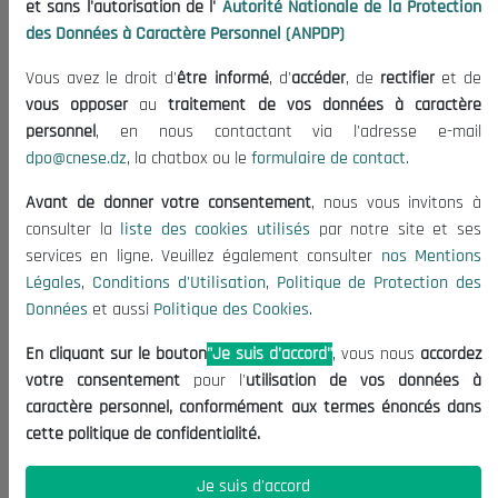
et sans l'autorisation de l'
Autorité Nationale de la Protection
Organisation
des Données à Caractère Personnel (ANPDP)
Publications
Vous avez le droit d'
être informé
, d'
accéder
, de
rectifier
et de
Informations utiles
vous opposer
au
traitement de vos données à caractère
Appels d'offres et Consultations
personnel
, en nous contactant via l'adresse e-mail
dpo@cnese.dz
, la chatbox ou le
formulaire de contact
.
Mentions Légales
Conditions d'Utilisation
Avant de donner votre consentement
, nous vous invitons à
Politique de Protection des Données
consulter la
liste des cookies utilisés
par notre site et ses
services en ligne. Veuillez également consulter
nos Mentions
Politique des Cookies
Légales
,
Conditions d'Utilisation
,
Politique de Protection des
Nous Contacter
Données
et aussi
Politique des Cookies
.
(+213) 021 98 01 00|01|02
En cliquant sur le bouton
"Je suis d'accord"
, vous nous
accordez
contact@cnese.dz
votre consentement
pour l'
utilisation de vos données à
Suggestions ou Initiatives ?
caractère personnel, conformément aux termes énoncés dans
Newsletter
cette politique de confidentialité.
Inscrivez-vous, soyez le premier à découvrir nos
dernières nouvelles.
Je suis d'accord