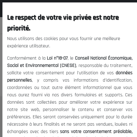
المجلس الوطني الاقتصادي الإجتماعي و
FR
البيئي
Le respect de votre vie privée est notre
priorité.
Nous utilisons des cookies pour vous fournir une meilleure
expérience utilisateur.
Nous vous prions de nous
Conformément à la
Loi n°18-07
, le
Conseil National Économique,
excuser, mais l'accès à ce
Social et Environnemental (CNESE)
, responsable du traitement,
sollicite votre consentement pour l'utilisation de vos
données
contenu est restreint.
personnelles
, y compris vos informations d'identification,
coordonnées ou tout autre élément informationnel que vous
nous aurez fourni via nos divers formulaires et supports. Ces
données sont collectées pour améliorer votre expérience sur
Le CNESE
notre site web, personnaliser le contenu et conserver vos
préférences. Elles seront conservées uniquement pour la durée
A Propos
nécessaire à leurs finalités et ne seront pas vendues, louées ni
Le président
échangées avec des tiers
sans votre consentement préalable,