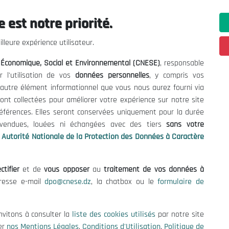
 est notre priorité.
ations utiles
Nous Contacter
lleure expérience utilisateur.
fres et Consultations
(+213) 021 98 01 00|01|0
l Économique, Social et Environnemental (CNESE)
, responsable
contact@cnese.dz
égales
r l'utilisation de vos
données personnelles
, y compris vos
Suggestions ou Initiatives ?
d'Utilisation
t autre élément informationnel que vous nous aurez fourni via
Newsletter
de Protection des Données
ont collectées pour améliorer votre expérience sur notre site
Inscrivez-vous, soyez le premier 
es Cookies
références. Elles seront conservées uniquement pour la durée
nos dernières nouvelles.
s vendues, louées ni échangées avec des tiers
sans votre
Autorité Nationale de la Protection des Données à Caractère
ctifier
et de
vous opposer
au
traitement de vos données à
Suivez-Nous!
dresse e-mail
dpo@cnese.dz
, la chatbox ou le
formulaire de
 2026 Conseil National Économique, Social et Environnemental (CNES
nvitons à consulter la
liste des cookies utilisés
par notre site
er
nos Mentions Légales
,
Conditions d'Utilisation
,
Politique de