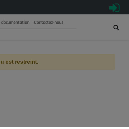
e documentation
Contactez-nous
رية الجزائرية الديمقراطية الشعبية
 الوطني الاقتصادي والاجتماعي والبيئي
 est restreint.