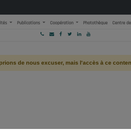
ités
Publications
Coopération
Photothèque
Centre d
ublique Algérienne Démocratique et Populaire
onseil National Economique, Social et Environnemental
ions de nous excuser, mais l'accès à ce contenu