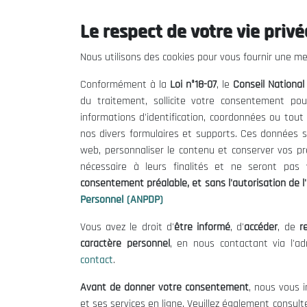
Le respect de votre vie privée
Le CNESE
Inform
Nous utilisons des cookies pour vous fournir une mei
A Propos
Appels d'of
Conformément à la
Loi n°18-07
, le
Conseil Nationa
Le président
Mentions L
du traitement, sollicite votre consentement pou
Organisation
Conditions 
informations d'identification, coordonnées ou tou
Publications
Politique 
nos divers formulaires et supports. Ces données s
Politique d
web, personnaliser le contenu et conserver vos p
nécessaire à leurs finalités et ne seront pa
consentement préalable, et sans l'autorisation de l'
Personnel (ANPDP)
Vous avez le droit d'
être informé
, d'
accéder
, de
re
caractère personnel
, en nous contactant via l'a
contact
.
©
Avant de donner votre consentement
, nous vous i
et ses services en ligne. Veuillez également consult