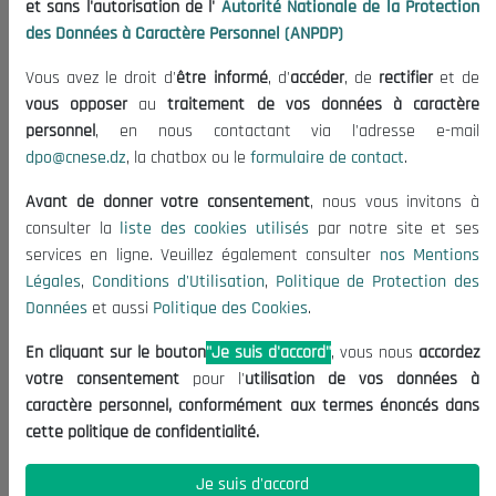
et sans l'autorisation de l'
Autorité Nationale de la Protection
Organisation
des Données à Caractère Personnel (ANPDP)
Publications
Vous avez le droit d'
être informé
, d'
accéder
, de
rectifier
et de
Informations utiles
vous opposer
au
traitement de vos données à caractère
Appels d'offres et Consultations
personnel
, en nous contactant via l'adresse e-mail
dpo@cnese.dz
, la chatbox ou le
formulaire de contact
.
Mentions Légales
Conditions d'Utilisation
Avant de donner votre consentement
, nous vous invitons à
Politique de Protection des Données
consulter la
liste des cookies utilisés
par notre site et ses
services en ligne. Veuillez également consulter
nos Mentions
Politique des Cookies
Légales
,
Conditions d'Utilisation
,
Politique de Protection des
Nous Contacter
Données
et aussi
Politique des Cookies
.
(+213) 021 98 01 00|01|02
En cliquant sur le bouton
"Je suis d'accord"
, vous nous
accordez
contact@cnese.dz
votre consentement
pour l'
utilisation de vos données à
Suggestions ou Initiatives ?
caractère personnel, conformément aux termes énoncés dans
Newsletter
cette politique de confidentialité.
Inscrivez-vous, soyez le premier à découvrir nos
dernières nouvelles.
Je suis d'accord