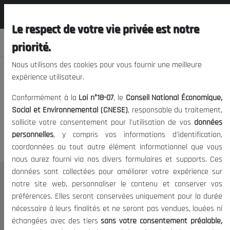
المجلس الوطني الاقتصادي الإجتماعي و
FR
البيئي
Le respect de votre vie privée est notre
priorité.
Nous utilisons des cookies pour vous fournir une meilleure
expérience utilisateur.
Nous vous prions de nous
Conformément à la
Loi n°18-07
, le
Conseil National Économique,
excuser, mais l'accès à ce
Social et Environnemental (CNESE)
, responsable du traitement,
sollicite votre consentement pour l'utilisation de vos
données
contenu est restreint.
personnelles
, y compris vos informations d'identification,
coordonnées ou tout autre élément informationnel que vous
nous aurez fourni via nos divers formulaires et supports. Ces
données sont collectées pour améliorer votre expérience sur
Le CNESE
notre site web, personnaliser le contenu et conserver vos
préférences. Elles seront conservées uniquement pour la durée
A Propos
nécessaire à leurs finalités et ne seront pas vendues, louées ni
Le président
échangées avec des tiers
sans votre consentement préalable,