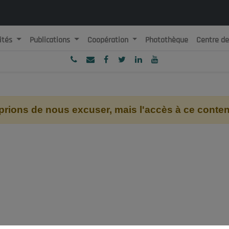
ités
Publications
Coopération
Photothèque
Centre d
ublique Algérienne Démocratique et Populaire
onseil National Economique, Social et Environnemental
ions de nous excuser, mais l'accès à ce contenu