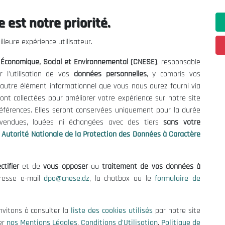
 est notre priorité.
ations utiles
Nous Contacter
lleure expérience utilisateur.
fres et Consultations
(+213) 021 98 01 00|01|0
l Économique, Social et Environnemental (CNESE)
, responsable
contact@cnese.dz
égales
r l'utilisation de vos
données personnelles
, y compris vos
Suggestions ou Initiatives ?
d'Utilisation
t autre élément informationnel que vous nous aurez fourni via
Newsletter
de Protection des Données
ont collectées pour améliorer votre expérience sur notre site
Inscrivez-vous, soyez le premier 
es Cookies
références. Elles seront conservées uniquement pour la durée
nos dernières nouvelles.
s vendues, louées ni échangées avec des tiers
sans votre
Autorité Nationale de la Protection des Données à Caractère
ctifier
et de
vous opposer
au
traitement de vos données à
Suivez-Nous!
dresse e-mail
dpo@cnese.dz
, la chatbox ou le
formulaire de
 2026 Conseil National Économique, Social et Environnemental (CNES
nvitons à consulter la
liste des cookies utilisés
par notre site
er
nos Mentions Légales
,
Conditions d'Utilisation
,
Politique de