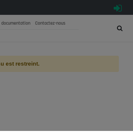
e documentation
Contactez-nous
رية الجزائرية الديمقراطية الشعبية
 الوطني الاقتصادي والاجتماعي والبيئي
 est restreint.