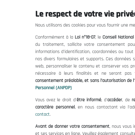
Le respect de votre vie privée
Le CNESE
Inform
Nous utilisons des cookies pour vous fournir une mei
A Propos
Appels d'of
Conformément à la
Loi n°18-07
, le
Conseil Nationa
Le président
Mentions L
du traitement, sollicite votre consentement pou
Organisation
Conditions 
informations d'identification, coordonnées ou tou
Publications
Politique 
nos divers formulaires et supports. Ces données s
Politique d
web, personnaliser le contenu et conserver vos p
nécessaire à leurs finalités et ne seront pa
consentement préalable, et sans l'autorisation de l'
Personnel (ANPDP)
Vous avez le droit d'
être informé
, d'
accéder
, de
re
caractère personnel
, en nous contactant via l'a
contact
.
©
Avant de donner votre consentement
, nous vous i
et ses services en ligne. Veuillez également consult