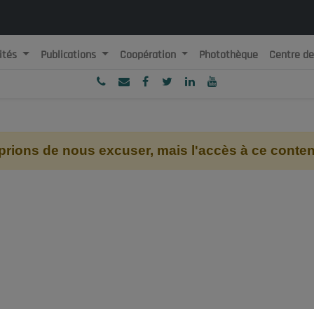
ités
Publications
Coopération
Photothèque
Centre d
ublique Algérienne Démocratique et Populaire
onseil National Economique, Social et Environnemental
ions de nous excuser, mais l'accès à ce contenu