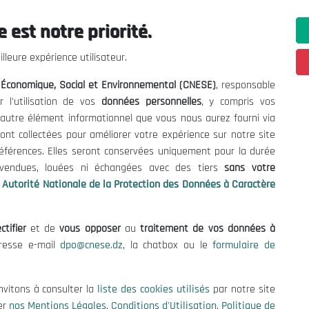
 est notre priorité.
ations utiles
Nous Contacter
lleure expérience utilisateur.
fres et Consultations
(+213) 021 98 01 00|01|0
l Économique, Social et Environnemental (CNESE)
, responsable
contact@cnese.dz
égales
r l'utilisation de vos
données personnelles
, y compris vos
Suggestions ou Initiatives ?
d'Utilisation
t autre élément informationnel que vous nous aurez fourni via
Newsletter
de Protection des Données
ont collectées pour améliorer votre expérience sur notre site
Inscrivez-vous, soyez le premier 
es Cookies
références. Elles seront conservées uniquement pour la durée
nos dernières nouvelles.
s vendues, louées ni échangées avec des tiers
sans votre
Autorité Nationale de la Protection des Données à Caractère
ctifier
et de
vous opposer
au
traitement de vos données à
Suivez-Nous!
dresse e-mail
dpo@cnese.dz
, la chatbox ou le
formulaire de
 2026 Conseil National Économique, Social et Environnemental (CNES
nvitons à consulter la
liste des cookies utilisés
par notre site
er
nos Mentions Légales
,
Conditions d'Utilisation
,
Politique de