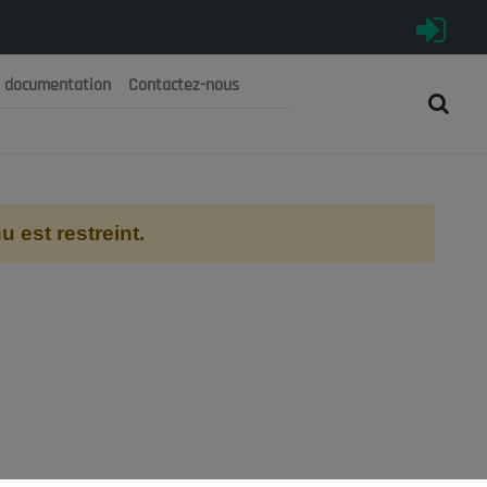
e documentation
Contactez-nous
رية الجزائرية الديمقراطية الشعبية
 الوطني الاقتصادي والاجتماعي والبيئي
 est restreint.