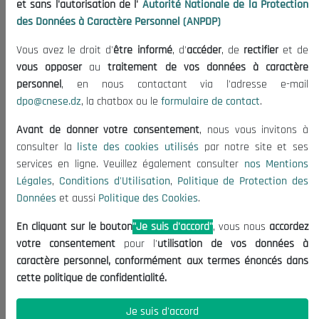
et sans l'autorisation de l'
Autorité Nationale de la Protection
Organisation
des Données à Caractère Personnel (ANPDP)
Publications
Vous avez le droit d'
être informé
, d'
accéder
, de
rectifier
et de
Informations utiles
vous opposer
au
traitement de vos données à caractère
Appels d'offres et Consultations
personnel
, en nous contactant via l'adresse e-mail
dpo@cnese.dz
, la chatbox ou le
formulaire de contact
.
Mentions Légales
Conditions d'Utilisation
Avant de donner votre consentement
, nous vous invitons à
Politique de Protection des Données
consulter la
liste des cookies utilisés
par notre site et ses
services en ligne. Veuillez également consulter
nos Mentions
Politique des Cookies
Légales
,
Conditions d'Utilisation
,
Politique de Protection des
Nous Contacter
Données
et aussi
Politique des Cookies
.
(+213) 021 98 01 00|01|02
En cliquant sur le bouton
"Je suis d'accord"
, vous nous
accordez
contact@cnese.dz
votre consentement
pour l'
utilisation de vos données à
Suggestions ou Initiatives ?
caractère personnel, conformément aux termes énoncés dans
Newsletter
cette politique de confidentialité.
Inscrivez-vous, soyez le premier à découvrir nos
dernières nouvelles.
Je suis d'accord