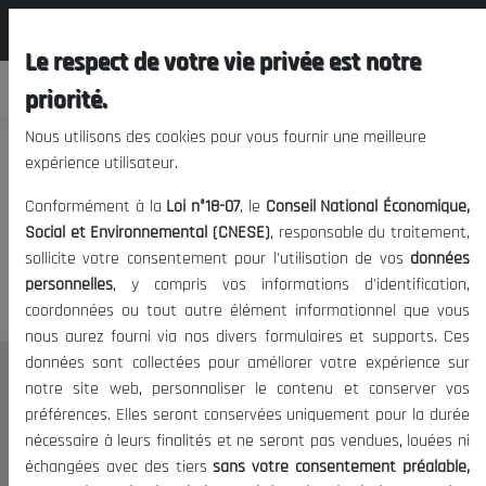
المجلس الوطني الاقتصادي الإجتماعي و
FR
البيئي
Le respect de votre vie privée est notre
priorité.
Nous utilisons des cookies pour vous fournir une meilleure
expérience utilisateur.
Nous vous prions de nous
Conformément à la
Loi n°18-07
, le
Conseil National Économique,
excuser, mais l'accès à ce
Social et Environnemental (CNESE)
, responsable du traitement,
sollicite votre consentement pour l'utilisation de vos
données
contenu est restreint.
personnelles
, y compris vos informations d'identification,
coordonnées ou tout autre élément informationnel que vous
nous aurez fourni via nos divers formulaires et supports. Ces
données sont collectées pour améliorer votre expérience sur
Le CNESE
notre site web, personnaliser le contenu et conserver vos
préférences. Elles seront conservées uniquement pour la durée
A Propos
nécessaire à leurs finalités et ne seront pas vendues, louées ni
Le président
échangées avec des tiers
sans votre consentement préalable,