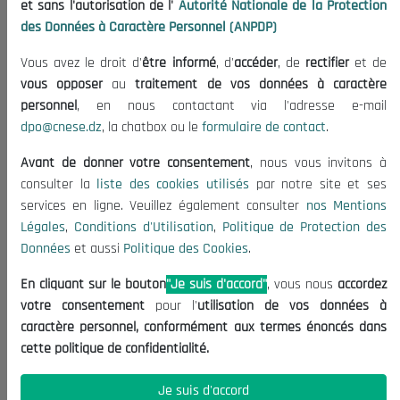
et sans l'autorisation de l'
Autorité Nationale de la Protection
Organisation
des Données à Caractère Personnel (ANPDP)
Publications
Vous avez le droit d'
être informé
, d'
accéder
, de
rectifier
et de
Informations utiles
vous opposer
au
traitement de vos données à caractère
Appels d'offres et Consultations
personnel
, en nous contactant via l'adresse e-mail
dpo@cnese.dz
, la chatbox ou le
formulaire de contact
.
Mentions Légales
Conditions d'Utilisation
Avant de donner votre consentement
, nous vous invitons à
Politique de Protection des Données
consulter la
liste des cookies utilisés
par notre site et ses
services en ligne. Veuillez également consulter
nos Mentions
Politique des Cookies
Légales
,
Conditions d'Utilisation
,
Politique de Protection des
Nous Contacter
Données
et aussi
Politique des Cookies
.
(+213) 021 98 01 00|01|02
En cliquant sur le bouton
"Je suis d'accord"
, vous nous
accordez
contact@cnese.dz
votre consentement
pour l'
utilisation de vos données à
Suggestions ou Initiatives ?
caractère personnel, conformément aux termes énoncés dans
Newsletter
cette politique de confidentialité.
Inscrivez-vous, soyez le premier à découvrir nos
dernières nouvelles.
Je suis d'accord