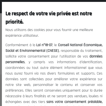
المجلس الوطني الاقتصادي الإجتماعي و
FR
البيئي
Le respect de votre vie privée est notre
priorité.
Nous utilisons des cookies pour vous fournir une meilleure
expérience utilisateur.
Nous vous prions de nous
Conformément à la
Loi n°18-07
, le
Conseil National Économique,
excuser, mais l'accès à ce
Social et Environnemental (CNESE)
, responsable du traitement,
sollicite votre consentement pour l'utilisation de vos
données
contenu est restreint.
personnelles
, y compris vos informations d'identification,
coordonnées ou tout autre élément informationnel que vous
nous aurez fourni via nos divers formulaires et supports. Ces
données sont collectées pour améliorer votre expérience sur
Le CNESE
notre site web, personnaliser le contenu et conserver vos
préférences. Elles seront conservées uniquement pour la durée
A Propos
nécessaire à leurs finalités et ne seront pas vendues, louées ni
Le président
échangées avec des tiers
sans votre consentement préalable,