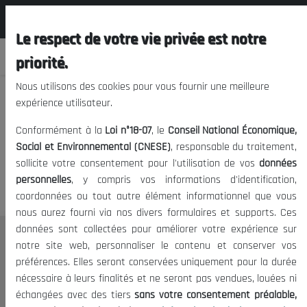
المجلس الوطني الاقتصادي الإجتماعي و
FR
البيئي
Le respect de votre vie privée est notre
priorité.
Nous utilisons des cookies pour vous fournir une meilleure
expérience utilisateur.
Nous vous prions de nous
Conformément à la
Loi n°18-07
, le
Conseil National Économique,
excuser, mais l'accès à ce
Social et Environnemental (CNESE)
, responsable du traitement,
sollicite votre consentement pour l'utilisation de vos
données
contenu est restreint.
personnelles
, y compris vos informations d'identification,
coordonnées ou tout autre élément informationnel que vous
nous aurez fourni via nos divers formulaires et supports. Ces
données sont collectées pour améliorer votre expérience sur
Le CNESE
notre site web, personnaliser le contenu et conserver vos
préférences. Elles seront conservées uniquement pour la durée
A Propos
nécessaire à leurs finalités et ne seront pas vendues, louées ni
Le président
échangées avec des tiers
sans votre consentement préalable,