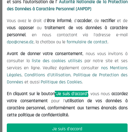
et sans l'autorisation de l'
Autorité Nationale de la Protection
Organisation
des Données à Caractère Personnel (ANPDP)
Publications
Vous avez le droit d'
être informé
, d'
accéder
, de
rectifier
et de
Informations utiles
vous opposer
au
traitement de vos données à caractère
Appels d'offres et Consultations
personnel
, en nous contactant via l'adresse e-mail
dpo@cnese.dz
, la chatbox ou le
formulaire de contact
.
Mentions Légales
Conditions d'Utilisation
Avant de donner votre consentement
, nous vous invitons à
Politique de Protection des Données
consulter la
liste des cookies utilisés
par notre site et ses
services en ligne. Veuillez également consulter
nos Mentions
Politique des Cookies
Légales
,
Conditions d'Utilisation
,
Politique de Protection des
Nous Contacter
Données
et aussi
Politique des Cookies
.
(+213) 021 98 01 00|01|02
En cliquant sur le bouton
"Je suis d'accord"
, vous nous
accordez
contact@cnese.dz
votre consentement
pour l'
utilisation de vos données à
Suggestions ou Initiatives ?
caractère personnel, conformément aux termes énoncés dans
Newsletter
cette politique de confidentialité.
Inscrivez-vous, soyez le premier à découvrir nos
dernières nouvelles.
Je suis d'accord