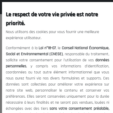
المجلس الوطني الاقتصادي الإجتماعي و
FR
البيئي
Le respect de votre vie privée est notre
priorité.
Nous utilisons des cookies pour vous fournir une meilleure
expérience utilisateur.
Nous vous prions de nous
Conformément à la
Loi n°18-07
, le
Conseil National Économique,
excuser, mais l'accès à ce
Social et Environnemental (CNESE)
, responsable du traitement,
sollicite votre consentement pour l'utilisation de vos
données
contenu est restreint.
personnelles
, y compris vos informations d'identification,
coordonnées ou tout autre élément informationnel que vous
nous aurez fourni via nos divers formulaires et supports. Ces
données sont collectées pour améliorer votre expérience sur
Le CNESE
notre site web, personnaliser le contenu et conserver vos
préférences. Elles seront conservées uniquement pour la durée
A Propos
nécessaire à leurs finalités et ne seront pas vendues, louées ni
Le président
échangées avec des tiers
sans votre consentement préalable,