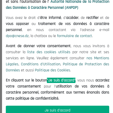
et sans l'autorisation de l'
Autorité Nationale de la Protection
Organisation
des Données à Caractère Personnel (ANPDP)
Publications
Vous avez le droit d'
être informé
, d'
accéder
, de
rectifier
et de
Informations utiles
vous opposer
au
traitement de vos données à caractère
Appels d'offres et Consultations
personnel
, en nous contactant via l'adresse e-mail
dpo@cnese.dz
, la chatbox ou le
formulaire de contact
.
Mentions Légales
Conditions d'Utilisation
Avant de donner votre consentement
, nous vous invitons à
Politique de Protection des Données
consulter la
liste des cookies utilisés
par notre site et ses
services en ligne. Veuillez également consulter
nos Mentions
Politique des Cookies
Légales
,
Conditions d'Utilisation
,
Politique de Protection des
Nous Contacter
Données
et aussi
Politique des Cookies
.
(+213) 021 98 01 00|01|02
En cliquant sur le bouton
"Je suis d'accord"
, vous nous
accordez
contact@cnese.dz
votre consentement
pour l'
utilisation de vos données à
Suggestions ou Initiatives ?
caractère personnel, conformément aux termes énoncés dans
Newsletter
cette politique de confidentialité.
Inscrivez-vous, soyez le premier à découvrir nos
dernières nouvelles.
Je suis d'accord