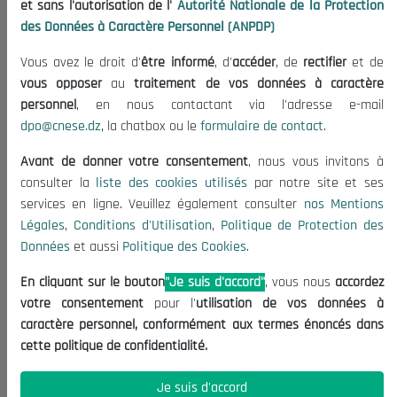
et sans l'autorisation de l'
Autorité Nationale de la Protection
Organisation
des Données à Caractère Personnel (ANPDP)
Publications
Vous avez le droit d'
être informé
, d'
accéder
, de
rectifier
et de
Informations utiles
vous opposer
au
traitement de vos données à caractère
Appels d'offres et Consultations
personnel
, en nous contactant via l'adresse e-mail
dpo@cnese.dz
, la chatbox ou le
formulaire de contact
.
Mentions Légales
Conditions d'Utilisation
Avant de donner votre consentement
, nous vous invitons à
Politique de Protection des Données
consulter la
liste des cookies utilisés
par notre site et ses
services en ligne. Veuillez également consulter
nos Mentions
Politique des Cookies
Légales
,
Conditions d'Utilisation
,
Politique de Protection des
Nous Contacter
Données
et aussi
Politique des Cookies
.
(+213) 021 98 01 00|01|02
En cliquant sur le bouton
"Je suis d'accord"
, vous nous
accordez
contact@cnese.dz
votre consentement
pour l'
utilisation de vos données à
Suggestions ou Initiatives ?
caractère personnel, conformément aux termes énoncés dans
Newsletter
cette politique de confidentialité.
Inscrivez-vous, soyez le premier à découvrir nos
dernières nouvelles.
Je suis d'accord