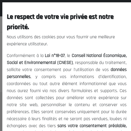
المجلس الوطني الاقتصادي الإجتماعي و
FR
البيئي
Le respect de votre vie privée est notre
priorité.
Nous utilisons des cookies pour vous fournir une meilleure
expérience utilisateur.
Nous vous prions de nous
Conformément à la
Loi n°18-07
, le
Conseil National Économique,
excuser, mais l'accès à ce
Social et Environnemental (CNESE)
, responsable du traitement,
sollicite votre consentement pour l'utilisation de vos
données
contenu est restreint.
personnelles
, y compris vos informations d'identification,
coordonnées ou tout autre élément informationnel que vous
nous aurez fourni via nos divers formulaires et supports. Ces
données sont collectées pour améliorer votre expérience sur
Le CNESE
notre site web, personnaliser le contenu et conserver vos
préférences. Elles seront conservées uniquement pour la durée
A Propos
nécessaire à leurs finalités et ne seront pas vendues, louées ni
Le président
échangées avec des tiers
sans votre consentement préalable,