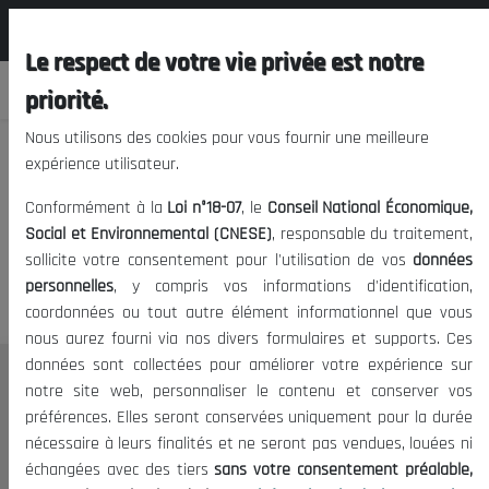
المجلس الوطني الاقتصادي الإجتماعي و
FR
البيئي
Le respect de votre vie privée est notre
priorité.
Nous utilisons des cookies pour vous fournir une meilleure
expérience utilisateur.
Nous vous prions de nous
Conformément à la
Loi n°18-07
, le
Conseil National Économique,
excuser, mais l'accès à ce
Social et Environnemental (CNESE)
, responsable du traitement,
sollicite votre consentement pour l'utilisation de vos
données
contenu est restreint.
personnelles
, y compris vos informations d'identification,
coordonnées ou tout autre élément informationnel que vous
nous aurez fourni via nos divers formulaires et supports. Ces
données sont collectées pour améliorer votre expérience sur
Le CNESE
notre site web, personnaliser le contenu et conserver vos
préférences. Elles seront conservées uniquement pour la durée
A Propos
nécessaire à leurs finalités et ne seront pas vendues, louées ni
Le président
échangées avec des tiers
sans votre consentement préalable,