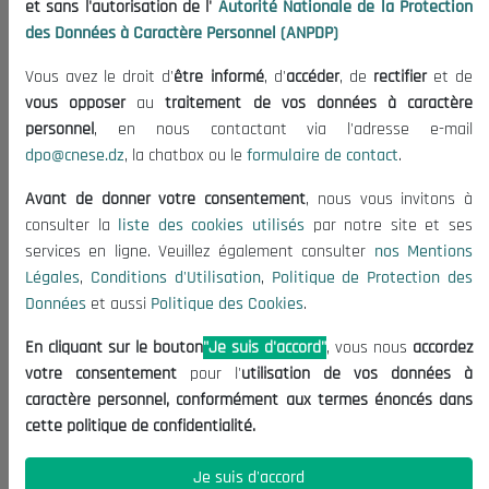
et sans l'autorisation de l'
Autorité Nationale de la Protection
Organisation
des Données à Caractère Personnel (ANPDP)
Publications
Vous avez le droit d'
être informé
, d'
accéder
, de
rectifier
et de
Informations utiles
vous opposer
au
traitement de vos données à caractère
Appels d'offres et Consultations
personnel
, en nous contactant via l'adresse e-mail
dpo@cnese.dz
, la chatbox ou le
formulaire de contact
.
Mentions Légales
Conditions d'Utilisation
Avant de donner votre consentement
, nous vous invitons à
Politique de Protection des Données
consulter la
liste des cookies utilisés
par notre site et ses
services en ligne. Veuillez également consulter
nos Mentions
Politique des Cookies
Légales
,
Conditions d'Utilisation
,
Politique de Protection des
Nous Contacter
Données
et aussi
Politique des Cookies
.
(+213) 021 98 01 00|01|02
En cliquant sur le bouton
"Je suis d'accord"
, vous nous
accordez
contact@cnese.dz
votre consentement
pour l'
utilisation de vos données à
Suggestions ou Initiatives ?
caractère personnel, conformément aux termes énoncés dans
Newsletter
cette politique de confidentialité.
Inscrivez-vous, soyez le premier à découvrir nos
dernières nouvelles.
Je suis d'accord