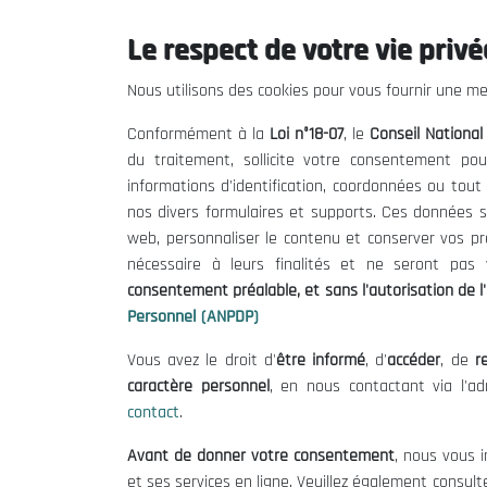
Le respect de votre vie privée
Le CNESE
Inform
Nous utilisons des cookies pour vous fournir une mei
A Propos
Appels d'of
Conformément à la
Loi n°18-07
, le
Conseil Nationa
Le président
Mentions L
du traitement, sollicite votre consentement pou
Organisation
Conditions 
informations d'identification, coordonnées ou tou
Publications
Politique 
nos divers formulaires et supports. Ces données s
Politique d
web, personnaliser le contenu et conserver vos p
nécessaire à leurs finalités et ne seront pa
consentement préalable, et sans l'autorisation de l'
Personnel (ANPDP)
Vous avez le droit d'
être informé
, d'
accéder
, de
re
caractère personnel
, en nous contactant via l'a
contact
.
©
Avant de donner votre consentement
, nous vous i
et ses services en ligne. Veuillez également consult