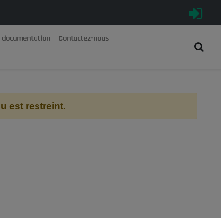
e documentation
Contactez-nous
رية الجزائرية الديمقراطية الشعبية
 الوطني الاقتصادي والاجتماعي والبيئي
 est restreint.