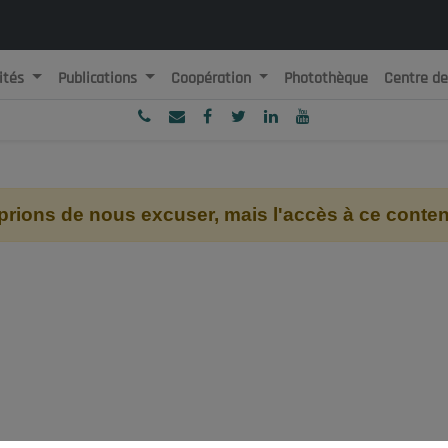
ités
Publications
Coopération
Photothèque
Centre d
ublique Algérienne Démocratique et Populaire
onseil National Economique, Social et Environnemental
ions de nous excuser, mais l'accès à ce contenu