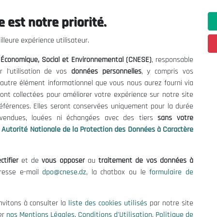
 est notre priorité.
ations utiles
Nous Contacter
lleure expérience utilisateur.
fres et Consultations
(+213) 021 98 01 00|01|0
l Économique, Social et Environnemental (CNESE)
, responsable
contact@cnese.dz
égales
r l'utilisation de vos
données personnelles
, y compris vos
Suggestions ou Initiatives ?
d'Utilisation
t autre élément informationnel que vous nous aurez fourni via
Newsletter
de Protection des Données
ont collectées pour améliorer votre expérience sur notre site
Inscrivez-vous, soyez le premier 
es Cookies
références. Elles seront conservées uniquement pour la durée
nos dernières nouvelles.
s vendues, louées ni échangées avec des tiers
sans votre
Autorité Nationale de la Protection des Données à Caractère
ctifier
et de
vous opposer
au
traitement de vos données à
Suivez-Nous!
dresse e-mail
dpo@cnese.dz
, la chatbox ou le
formulaire de
 2026 Conseil National Économique, Social et Environnemental (CNES
nvitons à consulter la
liste des cookies utilisés
par notre site
er
nos Mentions Légales
,
Conditions d'Utilisation
,
Politique de