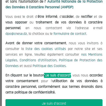
et sans l'autorisation de l'
Autorité Nationale de la Protection
Organisation
des Données à Caractère Personnel (ANPDP)
Publications
Vous avez le droit d'
être informé
, d'
accéder
, de
rectifier
et de
Informations utiles
vous opposer
au
traitement de vos données à caractère
Appels d'offres et Consultations
personnel
, en nous contactant via l'adresse e-mail
dpo@cnese.dz
, la chatbox ou le
formulaire de contact
.
Mentions Légales
Conditions d'Utilisation
Avant de donner votre consentement
, nous vous invitons à
Politique de Protection des Données
consulter la
liste des cookies utilisés
par notre site et ses
services en ligne. Veuillez également consulter
nos Mentions
Politique des Cookies
Légales
,
Conditions d'Utilisation
,
Politique de Protection des
Nous Contacter
Données
et aussi
Politique des Cookies
.
(+213) 021 98 01 00|01|02
En cliquant sur le bouton
"Je suis d'accord"
, vous nous
accordez
contact@cnese.dz
votre consentement
pour l'
utilisation de vos données à
Suggestions ou Initiatives ?
caractère personnel, conformément aux termes énoncés dans
Newsletter
cette politique de confidentialité.
Inscrivez-vous, soyez le premier à découvrir nos
dernières nouvelles.
Je suis d'accord