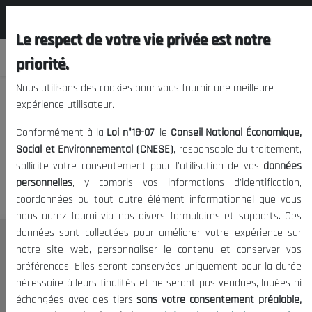
المجلس الوطني الاقتصادي الإجتماعي و
FR
البيئي
Le respect de votre vie privée est notre
priorité.
Nous utilisons des cookies pour vous fournir une meilleure
expérience utilisateur.
Nous vous prions de nous
Conformément à la
Loi n°18-07
, le
Conseil National Économique,
excuser, mais l'accès à ce
Social et Environnemental (CNESE)
, responsable du traitement,
sollicite votre consentement pour l'utilisation de vos
données
contenu est restreint.
personnelles
, y compris vos informations d'identification,
coordonnées ou tout autre élément informationnel que vous
nous aurez fourni via nos divers formulaires et supports. Ces
données sont collectées pour améliorer votre expérience sur
Le CNESE
notre site web, personnaliser le contenu et conserver vos
préférences. Elles seront conservées uniquement pour la durée
A Propos
nécessaire à leurs finalités et ne seront pas vendues, louées ni
Le président
échangées avec des tiers
sans votre consentement préalable,